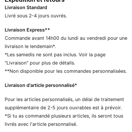
CARACTÉRISTIQUES + AVANTAGES
Livraison Standard
Confectionné avec un minimum de 20 % de coton
recyclé
Livré sous 2-4 jours ouvrés.
DÉTAILS
Coupe régulière
Livraison Express**
Jersey simple
Commande avant 14h00 du lundi au vendredi pour une
Longueur normale
livraison le lendemain*.
Col rond
*Les samedis ne sont pas inclus. Voir la page
Manches courtes
"Livraison" pour plus de détails.
Détails brandés PUMA
**Non disponible pour les commandes personnalisées.
Livraison d'article personnalisé*
Pour les articles personnalisés, un délai de traitement
supplémentaire de 2-5 jours ouvrables est à prévoir.
*Si tu as commandé plusieurs articles, ils seront tous
livrés avec l'article personnalisé.