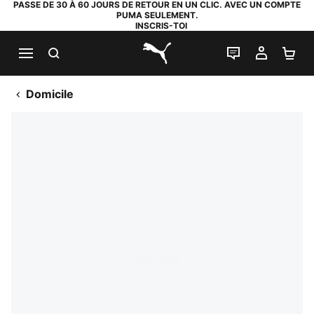
PASSE DE 30 À 60 JOURS DE RETOUR EN UN CLIC. AVEC UN COMPTE
PUMA SEULEMENT.
INSCRIS-TOI
RECHERCHE
LIVE CHAT
MON C
PA
PUMA.com
Domicile