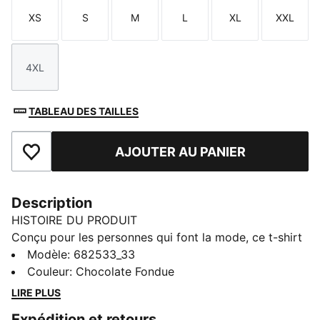
XS
S
M
L
XL
XXL
Taille
Taille
Taille
Taille
Taille
Taille
4XL
Taille
TABLEAU DES TAILLES
AJOUTER AU PANIER
Ajouter aux favoris
Description
HISTOIRE DU PRODUIT
Conçu pour les personnes qui font la mode, ce t-shirt
est doté d'un logo PUMA N° 1 audacieux imprimé en
Modèle
:
682533_33
caoutchouc. Conçu pour les personnes dynamiques, il
Couleur
:
Chocolate Fondue
trouve l’équilibre parfait ente look décontracté et style
LIRE PLUS
tendance.
Expédition et retours