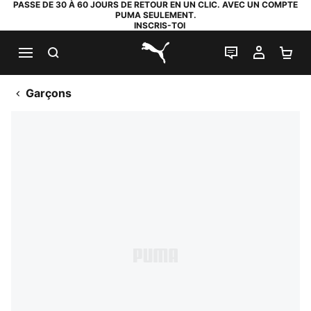
PASSE DE 30 À 60 JOURS DE RETOUR EN UN CLIC. AVEC UN COMPTE
PUMA SEULEMENT.
INSCRIS-TOI
RECHERCHE
LIVE CHAT
MON C
PA
PUMA.com
Garçons