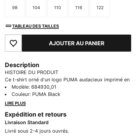
98
104
110
116
122
Taille
Taille
Taille
Taille
Taille
TABLEAU DES TAILLES
AJOUTER AU PANIER
Ajouter aux favoris
Description
HISTOIRE DU PRODUIT
Ce t-shirt orné d'un logo PUMA audacieux imprimé en
caoutchouc est idéal pour réveiller le champion qui
Modèle
:
684930_01
sommeille en chacun de nous. Conçu pour se
Couleur
:
PUMA Black
démarquer, il affiche un style ultime à porter tous les
LIRE PLUS
jours. C’est le modèle parfait pour montrer son amour
Expédition et retours
pour PUMA et prendre la journée en main !
Livraison Standard
CARACTÉRISTIQUES + AVANTAGES
Confectionné avec un minimum de 20 % de coton
Livré sous 2-4 jours ouvrés.