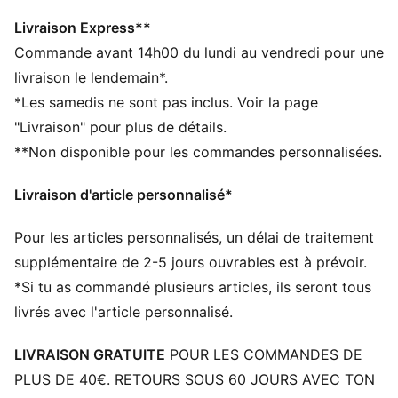
recyclé
DÉTAILS
Livraison Express**
Coupe régulière
Commande avant 14h00 du lundi au vendredi pour une
Jersey simple
livraison le lendemain*.
Longueur normale
*Les samedis ne sont pas inclus. Voir la page
Col rond
"Livraison" pour plus de détails.
Manches courtes
**Non disponible pour les commandes personnalisées.
Détails brandés PUMA
PUMA Enfant : recommandé pour les enfants de
Livraison d'article personnalisé*
4 à 8 ans
Pour les articles personnalisés, un délai de traitement
supplémentaire de 2-5 jours ouvrables est à prévoir.
*Si tu as commandé plusieurs articles, ils seront tous
livrés avec l'article personnalisé.
LIVRAISON GRATUITE
POUR LES COMMANDES DE
PLUS DE 40€. RETOURS SOUS 60 JOURS AVEC TON