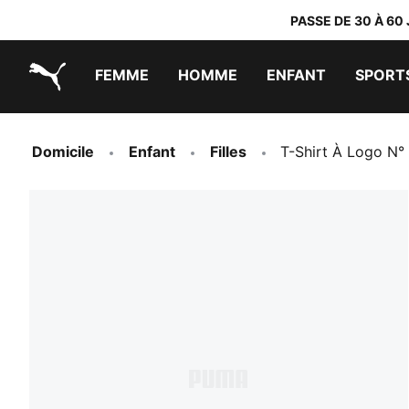
PASSE DE 30 À 60
FEMME
HOMME
ENFANT
SPORT
PUMA.com
PUMA x TRANSFORMERS
PUMA x DORA THE EXPLORER
Chaussures faciles à enfiler
Vêtements à moins de 40 €
Domicile
Enfant
Filles
T-Shirt À Logo N°