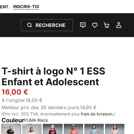
INSCRIS-TOI
ENT.
RECHERCHE
LIVE CHAT
FAVORIS 0
PANIER 0
MON
T-shirt à logo N° 1 ESS
Enfant et Adolescent
16,00 €
À l'origine
:
18,00 €
Meilleur prix des 30 derniers jours
:
14,95 €
(Prix incl. 20% TVA, éventuellement plus
frais de livraison.
)
Couleur
PUMA Black