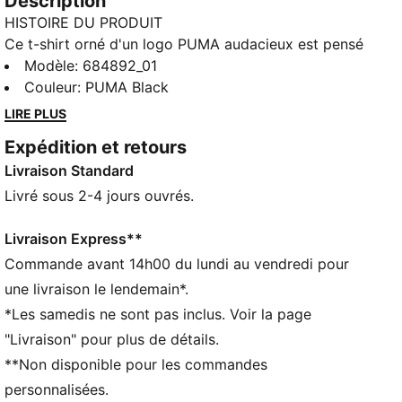
Description
HISTOIRE DU PRODUIT
Ce t-shirt orné d'un logo PUMA audacieux est pensé
pour les personnes qui font la mode plus qu’elles ne
Modèle
:
684892_01
la suivent. Sa coupe régulière et son tissu doux en
Couleur
:
PUMA Black
coton mélangé en font un modèle polyvalent idéal
LIRE PLUS
pour toutes les aventures. Avec le style emblématique
Expédition et retours
de PUMA, chaque jour devient une aventure
Livraison Standard
extraordinaire !
CARACTÉRISTIQUES + AVANTAGES
Livré sous 2-4 jours ouvrés.
Confectionné avec un minimum de 20 % de coton
recyclé
Livraison Express**
DÉTAILS
Commande avant 14h00 du lundi au vendredi pour
Coupe régulière
une livraison le lendemain*.
Jersey simple
*Les samedis ne sont pas inclus. Voir la page
Longueur normale
"Livraison" pour plus de détails.
Col rond
**Non disponible pour les commandes
Manches courtes
Détails brandés PUMA
personnalisées.