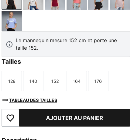
PUMA Black
PUMA White
Garnet Glow
Wild Pink
Seafoam
Misty Pi
Intense Lavender
Le mannequin mesure 152 cm et porte une
taille 152.
Tailles
128
140
152
164
176
Taille
Taille
Taille
Taille
Taille
TABLEAU DES TAILLES
AJOUTER AU PANIER
Ajouter aux favoris