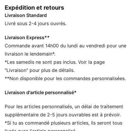
CARACTÉRISTIQUES + AVANTAGES
Expédition et retours
Confectionné avec un minimum de 20 % de coton
Livraison Standard
recyclé
DÉTAILS
Livré sous 2-4 jours ouvrés.
Coupe régulière
Matériau principal : Jersey simple
Livraison Express**
Longueur normale
Commande avant 14h00 du lundi au vendredi pour une
Col rond
livraison le lendemain*.
Manches courtes
*Les samedis ne sont pas inclus. Voir la page
Logos F1® et PUMA
"Livraison" pour plus de détails.
**Non disponible pour les commandes personnalisées.
Livraison d'article personnalisé*
Pour les articles personnalisés, un délai de traitement
supplémentaire de 2-5 jours ouvrables est à prévoir.
*Si tu as commandé plusieurs articles, ils seront tous