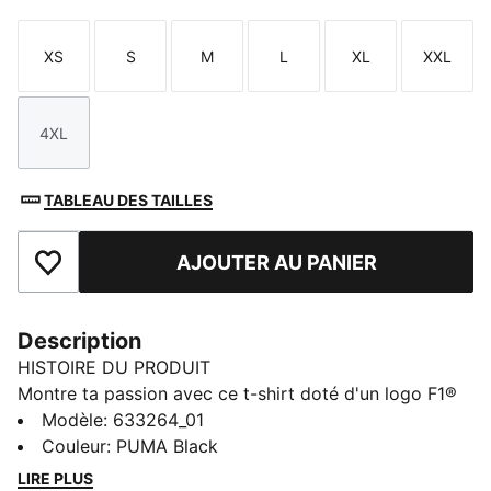
XS
S
M
L
XL
XXL
Taille
Taille
Taille
Taille
Taille
Taille
4XL
Taille
TABLEAU DES TAILLES
AJOUTER AU PANIER
Ajouter aux favoris
Description
HISTOIRE DU PRODUIT
Montre ta passion avec ce t-shirt doté d'un logo F1®
audacieux et d'un imprimé PUMA Cat. Avec sa coupe
Modèle
:
633264_01
régulière, il est parfait pour être porté tous les jours.
Couleur
:
PUMA Black
Ressens l'énergie et démarque-toi partout où tu vas !
LIRE PLUS