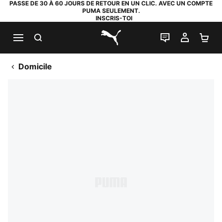
PASSE DE 30 À 60 JOURS DE RETOUR EN UN CLIC. AVEC UN COMPTE
PUMA SEULEMENT.
INSCRIS-TOI
RECHERCHE
LIVE CHAT
MON C
PA
PUMA.com
Domicile