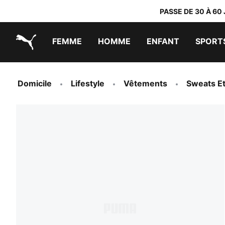
PASSE DE 30 À 60
FEMME
HOMME
ENFANT
SPORT
PUMA.com
PUMA x TRANSFORMERS
PUMA x DORA THE EXPLORER
Chaussures faciles à enfiler
Vêtements à moins de 40 €
Domicile
Lifestyle
Vêtements
Sweats E