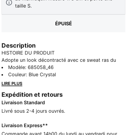
taille S.
ÉPUISÉ
Description
HISTOIRE DU PRODUIT
Adopte un look décontracté avec ce sweat ras du
cou PUMA. Orné de l’emblématique logo PUMA Cat
Modèle
:
685058_46
brodé et de poignets côtelés, il est parfait pour créer
Couleur
:
Blue Crystal
des tenues décontractées au quotidien. Enfile-le, et
LIRE PLUS
laisse l'énergie t’envahir !
Expédition et retours
CARACTÉRISTIQUES + AVANTAGES
Livraison Standard
Confectionné avec un minimum de 20 % de matériaux
recyclés
Livré sous 2-4 jours ouvrés.
DÉTAILS
Coupe décontractée
Livraison Express**
Tissu éponge
Commande avant 14h00 du lundi au vendredi pour