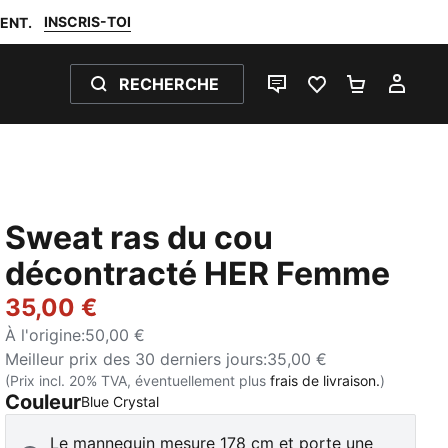
INSCRIS-TOI
ENT.
RECHERCHE
LIVE CHAT
FAVORIS 0
PANIER 0
MON
Sweat ras du cou
décontracté HER Femme
35,00 €
À l'origine
:
50,00 €
Meilleur prix des 30 derniers jours
:
35,00 €
(Prix incl. 20% TVA, éventuellement plus
frais de livraison.
)
Couleur
:
Épuisé
Blue Crystal
Le mannequin mesure 178 cm et porte une