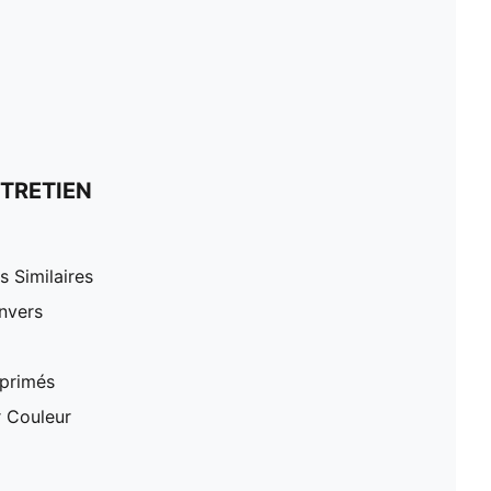
TRETIEN
 Similaires
nvers
mprimés
r Couleur