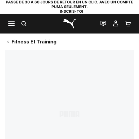
PASSE DE 30 À 60 JOURS DE RETOUR EN UN CLIC. AVEC UN COMPTE
PUMA SEULEMENT.
INSCRIS-TOI
RECHERCHE
LIVE CHAT
MON C
PA
PUMA.com
Fitness Et Training