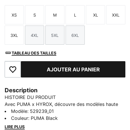
XS
S
M
L
XL
XXL
Taille
Taille
Taille
Taille
Taille
Taille
3XL
4XL
5XL
6XL
Taille
Taille
Taille
Taille
TABLEAU DES TAILLES
AJOUTER AU PANIER
Ajouter aux favoris
Description
HISTOIRE DU PRODUIT
Avec PUMA x HYROX, découvre des modèles haute
performance spécialement conçus pour l’épreuve de
Modèle
:
529239_01
course fitness ultime. Ce hoodie illustre la passion du
Couleur
:
PUMA Black
dépassement qui anime les athlètes HYROX. Doux et
LIRE PLUS