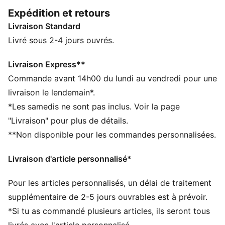
confortable, c’est le modèle parfait pour aller à
Expédition et retours
l’entraînement ou récupérer après l’effort.
Livraison Standard
CARACTÉRISTIQUES + AVANTAGES
Confectionné avec un minimum de 50 % de matériaux
Livré sous 2-4 jours ouvrés.
recyclés
DÉTAILS
Livraison Express**
Conçu pour : Entraînement
Commande avant 14h00 du lundi au vendredi pour une
Coupe : régulière
livraison le lendemain*.
Longueur : régulière
*Les samedis ne sont pas inclus. Voir la page
Col : Avec capuche
"Livraison" pour plus de détails.
Matière principale : Matière douce assurant la
**Non disponible pour les commandes personnalisées.
respirabilité et la légèreté
Manches longues
Livraison d'article personnalisé*
Poches : Poche kangourou
Tissu dryCELL technique qui évacue l'humidité pour
Pour les articles personnalisés, un délai de traitement
rester au sec
Les tissus CLOUDSPUN sont ultra doux et extensibles
supplémentaire de 2-5 jours ouvrables est à prévoir.
dans tous les sens pour une liberté de mouvement
*Si tu as commandé plusieurs articles, ils seront tous
optimale