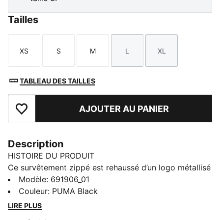
Tailles
XS
S
M
L
XL
Taille
Taille
Taille
Taille
Taille
TABLEAU DES TAILLES
AJOUTER AU PANIER
Ajouter aux favoris
Description
HISTOIRE DU PRODUIT
Ce survêtement zippé est rehaussé d’un logo métallisé
pour apporter une note d’audace à un basique
Modèle
:
691906_01
confortable du quotidien. Conçu pour bouger et se
Couleur
:
PUMA Black
démarquer, il fusionne avec maestria vibes sportives
LIRE PLUS
et touche d’éclat. Pour te dépenser ou passer en mode