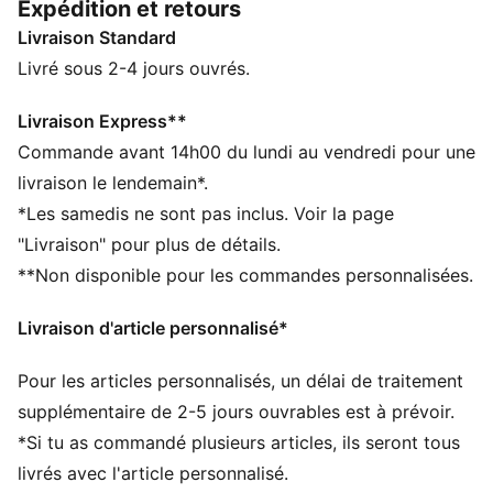
Expédition et retours
slow life, cet ensemble joue la carte du look PUMA
Livraison Standard
dynamique pour peaufiner ton style en toute
simplicité.
Livré sous 2-4 jours ouvrés.
CARACTÉRISTIQUES + AVANTAGES
Confectionné avec un minimum de 50 % de matériaux
Livraison Express**
recyclés
Commande avant 14h00 du lundi au vendredi pour une
DÉTAILS
livraison le lendemain*.
Coupe : Régulière
*Les samedis ne sont pas inclus. Voir la page
Matière principale : Tissu éponge
"Livraison" pour plus de détails.
Col : Col montant
**Non disponible pour les commandes personnalisées.
Manches longues
Fermeture : Fermeture éclair intégrale
Livraison d'article personnalisé*
Longueur : Régulière
Taille : moyen
Pour les articles personnalisés, un délai de traitement
Poches : Poches latérales
supplémentaire de 2-5 jours ouvrables est à prévoir.
*Si tu as commandé plusieurs articles, ils seront tous
livrés avec l'article personnalisé.