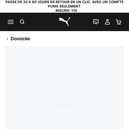
PASSE DE 30 À 60 JOURS DE RETOUR EN UN CLIC. AVEC UN COMPTE
PUMA SEULEMENT.
INSCRIS-TOI
RECHERCHE
LIVE CHAT
MON C
PA
PUMA.com
Domicile