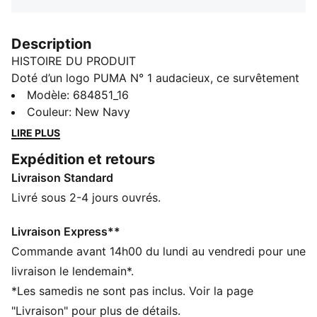
Description
HISTOIRE DU PRODUIT
Doté d’un logo PUMA N° 1 audacieux, ce survêtement
se compose d’une veste à col baseball côtelé et d’un
Modèle
:
684851_16
pantalon à taille élastique. Le cordon de serrage
Couleur
:
New Navy
réglable et les bordures côtelées assurent une coupe
LIRE PLUS
parfaitement ajustée, pour en faire un modèle
Expédition et retours
confortable au quotidien.
Livraison Standard
CARACTÉRISTIQUES + AVANTAGES
Confectionné avec un minimum de 90 % de matériaux
Livré sous 2-4 jours ouvrés.
recyclés
DÉTAILS
Livraison Express**
Coupe régulière
Commande avant 14h00 du lundi au vendredi pour une
Col montant
livraison le lendemain*.
Manches longues
*Les samedis ne sont pas inclus. Voir la page
Bords côtelés
"Livraison" pour plus de détails.
Détails brandés PUMA