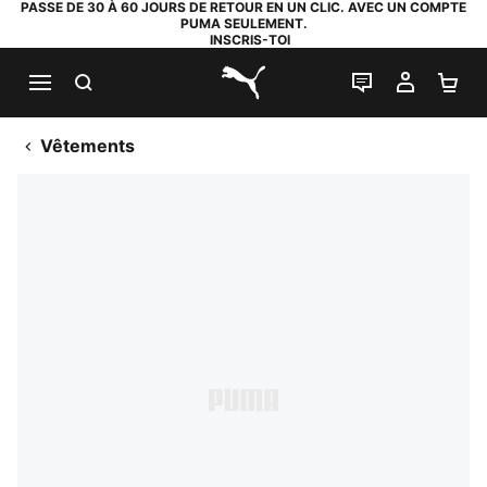
PASSE DE 30 À 60 JOURS DE RETOUR EN UN CLIC. AVEC UN COMPTE
PUMA SEULEMENT.
INSCRIS-TOI
RECHERCHE
LIVE CHAT
MON C
PA
PUMA.com
Vêtements