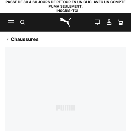
PASSE DE 30 À 60 JOURS DE RETOUR EN UN CLIC. AVEC UN COMPTE
PUMA SEULEMENT.
INSCRIS-TOI
RECHERCHE
LIVE CHAT
MON C
PA
PUMA.com
Chaussures