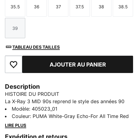
35.5
36
37
37.5
38
38.5
Taille
Taille
Taille
Taille
Taille
Taille
39
Taille
TABLEAU DES TAILLES
AJOUTER AU PANIER
Ajouter aux favoris
Description
HISTOIRE DU PRODUIT
La X-Ray 3 MID 90s reprend le style des années 90
avec l’état d’esprit du running du début des années
Modèle
:
405023_01
2000. Avec des paires rétros, des détails superposés
Couleur
:
PUMA White-Gray Echo-For All Time Red
et des couleurs fortes, chaque pièce offre un style
LIRE PLUS
unique et confortable au quotidien. Que tu sois en
Expédition et retours