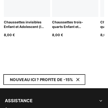
Chaussettes invisibles
Chaussettes trois-
Chau
Enfant et Adolescent (lot
quarts Enfant et
quar
de 3)
Adolescent (lot de 3)
Adol
8,00 €
8,00 €
8,00
NOUVEAU ICI ? PROFITE DE -15%
ASSISTANCE