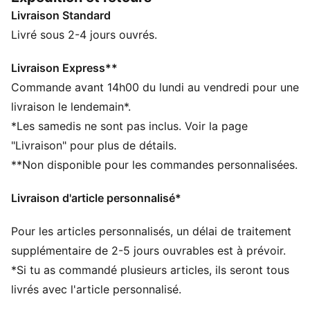
mouvement ou en mode détente, cette collection
Livraison Standard
insuffle une touche rétro à ta penderie. Classique, cool
et conçue pour faire la différence.
Livré sous 2-4 jours ouvrés.
CARACTÉRISTIQUES + AVANTAGES
SOFTFOAM+ : semelle intérieure confortable conçue
Livraison Express**
pour offrir un amorti doux grâce à son talon ultra-
Commande avant 14h00 du lundi au vendredi pour une
épais
livraison le lendemain*.
La tige de ces chaussures est fabriquée à partir d’au
*Les samedis ne sont pas inclus. Voir la page
moins 20 % de matériaux recyclés et la partie
"Livraison" pour plus de détails.
inférieure est fabriquée à partir d’au moins 10 % de
**Non disponible pour les commandes personnalisées.
matériaux recyclés
DÉTAILS
Livraison d'article personnalisé*
Largeur : Régulière
Bout : Arrondi
Pour les articles personnalisés, un délai de traitement
Fermeture : Fermeture à lacets
Talon : Talon plat
supplémentaire de 2-5 jours ouvrables est à prévoir.
Détails brandés PUMA
*Si tu as commandé plusieurs articles, ils seront tous
PUMA Enfant et Adolescent : recommandé pour les
livrés avec l'article personnalisé.
enfants âgés de 8 à 16 ans