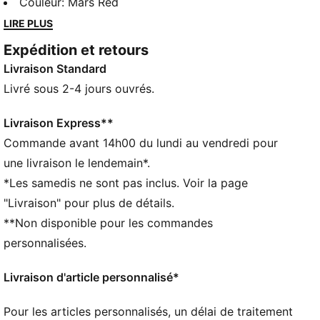
mode de A à Z. Elle adore colorier en dehors des
Couleur
:
Mars Red
lignes du "fashion system" et tordre les règles (même
LIRE PLUS
celles qui ne sont pas écrites) sur son passage. Son
Expédition et retours
travail joue sur le concept des "contrastes
Livraison Standard
complémentaires" : elle détourne les classiques avec
un brin de subversion pour leur donner une touche de
Livré sous 2-4 jours ouvrés.
nostalgie ultra moderne. Elle reprend ce que tu
connais déjà, mais elle le rend dix fois plus stylé et
Livraison Express**
inattendu.
Commande avant 14h00 du lundi au vendredi pour
DÉTAILS
une livraison le lendemain*.
Largeur : Régulière
*Les samedis ne sont pas inclus. Voir la page
Bout : Arrondi
"Livraison" pour plus de détails.
Fermeture : Fermeture à lacets
**Non disponible pour les commandes
Talon : Talon plat
Détails de la marque Daniëlle Cathari sur la languette
personnalisées.
et la semelle
Livraison d'article personnalisé*
Pour les articles personnalisés, un délai de traitement