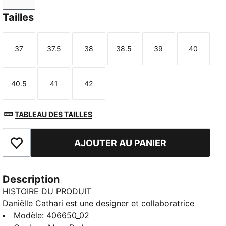
Tailles
37
37.5
38
38.5
39
40
Taille
Taille
Taille
Taille
Taille
Taille
40.5
41
42
Taille
Taille
Taille
TABLEAU DES TAILLES
AJOUTER AU PANIER
Ajouter aux favoris
Description
HISTOIRE DU PRODUIT
Daniëlle Cathari est une designer et collaboratrice
basée à Amsterdam. Sa mission ? Déconstruire la
Modèle
:
406650_02