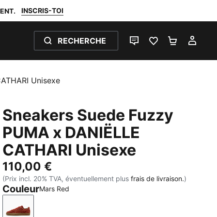
INSCRIS-TOI
ENT.
RECHERCHE
LIVE CHAT
FAVORIS 0
PANIER 0
MON
CATHARI Unisexe
Sneakers Suede Fuzzy
PUMA x DANIËLLE
CATHARI Unisexe
110,00 €
(Prix incl. 20% TVA, éventuellement plus
frais de livraison.
)
Couleur
Mars Red
Mars Red