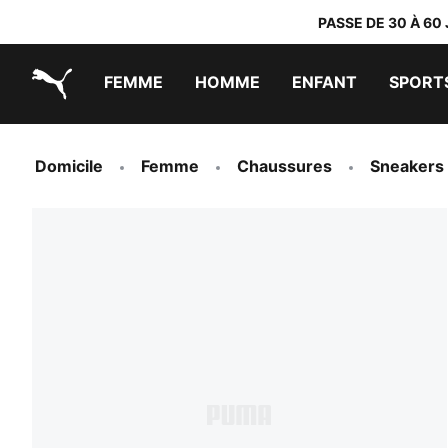
PASSE DE 30 À 60
FEMME
HOMME
ENFANT
SPORT
PUMA.com
PUMA x TRANSFORMERS
PUMA x DORA THE EXPLORER
Chaussures faciles à enfiler
Vêtements à moins de 40 €
Domicile
Femme
Chaussures
Sneakers 