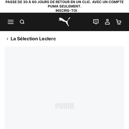
PASSE DE 30 À 60 JOURS DE RETOUR EN UN CLIC. AVEC UN COMPTE
PUMA SEULEMENT.
INSCRIS-TOI
RECHERCHE
LIVE CHAT
MON C
PA
PUMA.com
La Sélection Leclerc