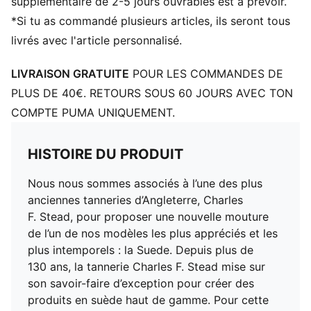
Talon : Talon plat
supplémentaire de 2-5 jours ouvrables est à prévoir.
Semelle extérieure : Caoutchouc
*Si tu as commandé plusieurs articles, ils seront tous
Comprend un deuxième jeu de lacets
livrés avec l'article personnalisé.
Étiquette griffée Charles F. Stead en suède sur les
lacets
LIVRAISON GRATUITE
POUR LES COMMANDES DE
PLUS DE 40€. RETOURS SOUS 60 JOURS AVEC TON
COMPTE PUMA UNIQUEMENT.
HISTOIRE DU PRODUIT
Nous nous sommes associés à l’une des plus
anciennes tanneries d’Angleterre, Charles
F. Stead, pour proposer une nouvelle mouture
de l’un de nos modèles les plus appréciés et les
plus intemporels : la Suede. Depuis plus de
130 ans, la tannerie Charles F. Stead mise sur
son savoir-faire d’exception pour créer des
produits en suède haut de gamme. Pour cette