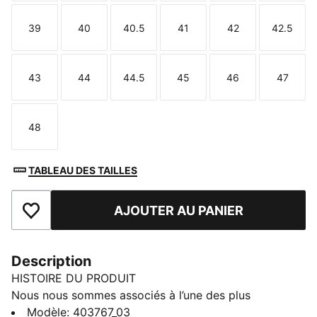
39
40
40.5
41
42
42.5
Taille
Taille
Taille
Taille
Taille
Taille
43
44
44.5
45
46
47
Taille
Taille
Taille
Taille
Taille
Taille
48
Taille
TABLEAU DES TAILLES
AJOUTER AU PANIER
Ajouter aux favoris
Description
HISTOIRE DU PRODUIT
Nous nous sommes associés à l’une des plus
anciennes tanneries d’Angleterre, Charles F. Stead,
Modèle
:
403767_03