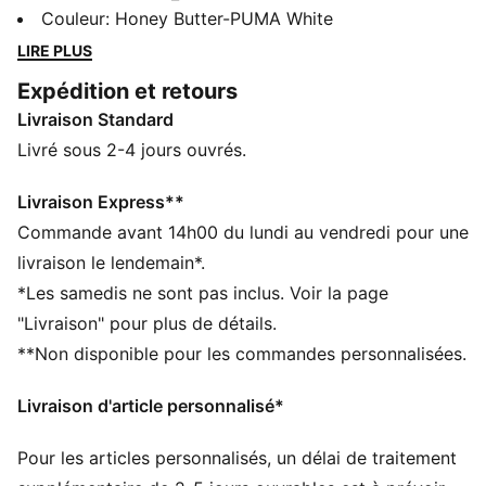
pour proposer une nouvelle mouture de l’un de nos
Couleur
:
Honey Butter-PUMA White
modèles les plus appréciés et les plus intemporels : la
LIRE PLUS
Suede. Depuis plus de 130 ans, la tannerie Charles
Expédition et retours
F. Stead mise sur son savoir-faire d’exception pour
Livraison Standard
créer des produits en suède haut de gamme. Pour
cette nouvelle version, la PUMA Suede bénéficie d’un
Livré sous 2-4 jours ouvrés.
traitement de luxe avec une tige en suède CFS pleine
fleur, une bande PUMA Formstrip en cuir sur le côté et
Livraison Express**
une étiquette CFS personnalisée en suède.
Commande avant 14h00 du lundi au vendredi pour une
CARACTÉRISTIQUES + AVANTAGES
livraison le lendemain*.
SOFTFOAM+ : semelle intérieure confortable conçue
*Les samedis ne sont pas inclus. Voir la page
pour offrir un amorti doux grâce à son talon ultra-
"Livraison" pour plus de détails.
épais
**Non disponible pour les commandes personnalisées.
DÉTAILS
Coupe : Étroite
Livraison d'article personnalisé*
Bout : Arrondi
Fermeture : Fermeture à lacets
Pour les articles personnalisés, un délai de traitement
Doublure : en synthétique