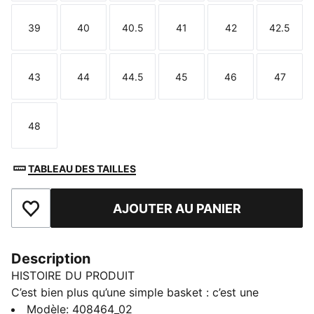
39
40
40.5
41
42
42.5
Taille
Taille
Taille
Taille
Taille
Taille
43
44
44.5
45
46
47
Taille
Taille
Taille
Taille
Taille
Taille
48
Taille
TABLEAU DES TAILLES
AJOUTER AU PANIER
Ajouter aux favoris
Description
HISTOIRE DU PRODUIT
C’est bien plus qu’une simple basket : c’est une
légende. Depuis 1968, la PUMA Suede est une icône
Modèle
:
408464_02