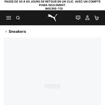
PASSE DE 30 À 60 JOURS DE RETOUR EN UN CLIC. AVEC UN COMPTE
PUMA SEULEMENT.
INSCRIS-TOI
RECHERCHE
LIVE CHAT
MON C
PA
PUMA.com
Sneakers