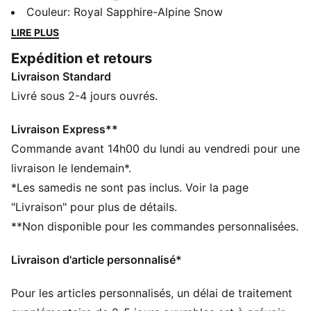
du streetwear, du sport et du style. Créée en
Couleur
:
Royal Sapphire-Alpine Snow
collaboration avec Charles F. Stead, cette version se
LIRE PLUS
distingue par une tige résistante et des détails
Expédition et retours
signature.
Livraison Standard
DÉTAILS
Conçu pour : Lifestyle par PUMA
Livré sous 2-4 jours ouvrés.
Largeur : Étroite
Fermeture : Fermeture à lacets
Livraison Express**
Talon : Talon plat
Commande avant 14h00 du lundi au vendredi pour une
Détails signature PUMA et Charles F. Stead
livraison le lendemain*.
Détails PUMA signature
*Les samedis ne sont pas inclus. Voir la page
"Livraison" pour plus de détails.
**Non disponible pour les commandes personnalisées.
Livraison d'article personnalisé*
Pour les articles personnalisés, un délai de traitement