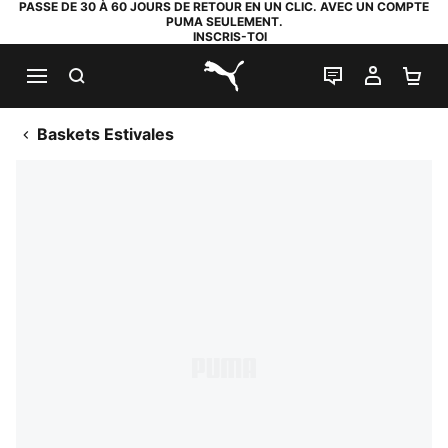
PASSE DE 30 À 60 JOURS DE RETOUR EN UN CLIC. AVEC UN COMPTE
PUMA SEULEMENT.
INSCRIS-TOI
RECHERCHE
LIVE CHAT
MON C
PA
PUMA.com
Baskets Estivales