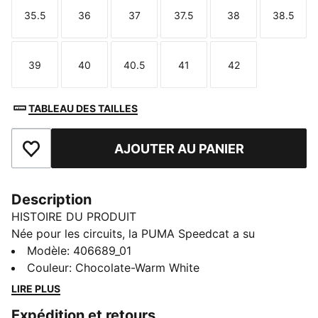
35.5
36
37
37.5
38
38.5
Taille
Taille
Taille
Taille
Taille
Taille
39
40
40.5
41
42
Taille
Taille
Taille
Taille
Taille
TABLEAU DES TAILLES
AJOUTER AU PANIER
Ajouter aux favoris
Description
HISTOIRE DU PRODUIT
Née pour les circuits, la PUMA Speedcat a su
s’imposer comme une icône du streetwear depuis
Modèle
:
406689_01
plusieurs décennies. Cette chaussure a été créée pour
Couleur
:
Chocolate-Warm White
les pilotes, avec une silhouette ultra-fine conçue pour
LIRE PLUS
gagner quelques millisecondes à chaque tour. Elle a
Expédition et retours