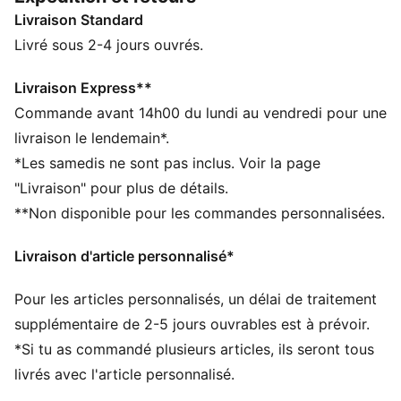
ensuite conquis le vestiaire urbain, pour devenir
Livraison Standard
incontournable dans les capitales de la mode du
monde entier. Son histoire évolue en permanence,
Livré sous 2-4 jours ouvrés.
portée par les trendsetters et toutes les personnes qui
façonnent l’avenir. Inspirée des ballerines classiques,
Livraison Express**
cette version transforme l’icône avec une construction
Commande avant 14h00 du lundi au vendredi pour une
à enfiler résolument chic.
livraison le lendemain*.
DÉTAILS
*Les samedis ne sont pas inclus. Voir la page
Largeur : Régulière
"Livraison" pour plus de détails.
Bout : Arrondi
**Non disponible pour les commandes personnalisées.
Fermeture : Fermeture à lacets
Talon : Talon plat
Livraison d'article personnalisé*
Doublure : textile
Semelle intérieure OrthoLite® moulée
Pour les articles personnalisés, un délai de traitement
Semelle extérieure : Caoutchouc
Aspect brillant
supplémentaire de 2-5 jours ouvrables est à prévoir.
*Si tu as commandé plusieurs articles, ils seront tous
livrés avec l'article personnalisé.