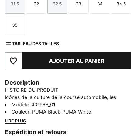
31.5
32
32.5
33
34
34.5
Taille
Taille
Taille
Taille
Taille
Taille
35
Taille
TABLEAU DES TAILLES
AJOUTER AU PANIER
Ajouter aux favoris
Description
HISTOIRE DU PRODUIT
Icônes de la culture de la course automobile, les
sneakers PUMA Speedcat incarnent vitesse, précision
Modèle
:
401699_01
et performances inégalées depuis plus de 25 ans. Au
Couleur
:
PUMA Black-PUMA White
fil du temps, cette chaussure s’est trouvée de
LIRE PLUS
nouveaux terrains de jeux, pour s’imposer comme une
Expédition et retours
silhouette urbaine tendance après avoir régné sur le