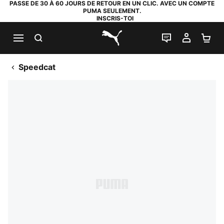
PASSE DE 30 À 60 JOURS DE RETOUR EN UN CLIC. AVEC UN COMPTE
PUMA SEULEMENT.
INSCRIS-TOI
RECHERCHE
LIVE CHAT
MON C
PA
PUMA.com
Speedcat