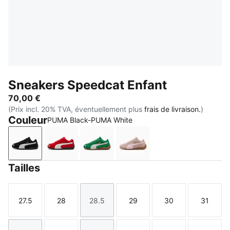
Sneakers Speedcat Enfant
70,00 €
(Prix incl. 20% TVA, éventuellement plus
frais de livraison.
)
Couleur
PUMA Black-PUMA White
PUMA Black-PUMA White
For All Time Red-PUMA White
Archive Green-PUMA White
Rose Latte-Pearl Pink
Tailles
27.5
28
28.5
29
30
31
Taille
Taille
Taille
Taille
Taille
Taille