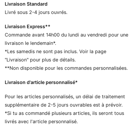
Livraison Standard
circuit de Monaco. Avec sa tige en suède et sa bande
PUMA Formstrip audacieuse dans la même matière,
Livré sous 2-4 jours ouvrés.
ton enfant aura un look qui ne passe pas inaperçu.
DÉTAILS
Livraison Express**
Largeur taille normale
Commande avant 14h00 du lundi au vendredi pour une
Tige en suède
livraison le lendemain*.
Fermeture à lacets
*Les samedis ne sont pas inclus. Voir la page
Détails brandés PUMA
"Livraison" pour plus de détails.
PUMA Enfant : recommandé pour les enfants de
**Non disponible pour les commandes personnalisées.
4 à 8 ans
Livraison d'article personnalisé*
Pour les articles personnalisés, un délai de traitement
supplémentaire de 2-5 jours ouvrables est à prévoir.
*Si tu as commandé plusieurs articles, ils seront tous
livrés avec l'article personnalisé.