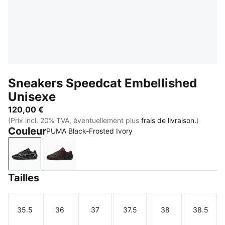
Sneakers Speedcat Embellished
Unisexe
120,00 €
(Prix incl. 20% TVA, éventuellement plus
frais de livraison.
)
Couleur
PUMA Black-Frosted Ivory
PUMA Black-Frosted Ivory
Kona Brown-PUMA Black
Tailles
35.5
36
37
37.5
38
38.5
Taille
Taille
Taille
Taille
Taille
Taille