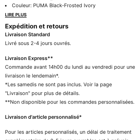
Speedcat intègrent des clous métalliques et des
Couleur
:
PUMA Black-Frosted Ivory
broderies, pour un look motorsport ultra-travaillé.
LIRE PLUS
DÉTAILS
Expédition et retours
Conçu pour : Lifestyle par PUMA
Livraison Standard
Largeur : régulière
Fermeture : Fermeture à lacets
Livré sous 2-4 jours ouvrés.
Talon : Talon plat
Broderies Art Déco et clous métalliques sur le talon et
Livraison Express**
la pointe
Commande avant 14h00 du lundi au vendredi pour une
Logos PUMA signature
livraison le lendemain*.
Semelle intérieure OrthoLite®
*Les samedis ne sont pas inclus. Voir la page
"Livraison" pour plus de détails.
**Non disponible pour les commandes personnalisées.
Livraison d'article personnalisé*
Pour les articles personnalisés, un délai de traitement