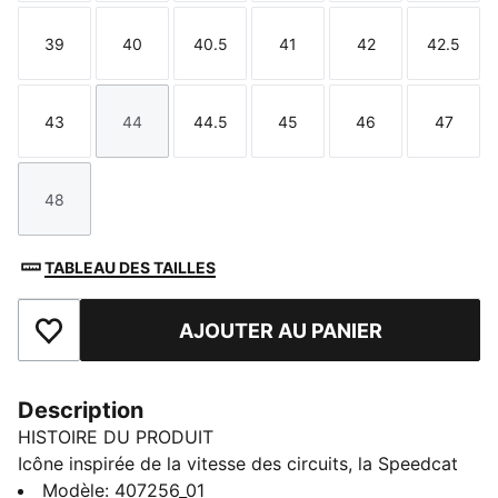
39
40
40.5
41
42
42.5
Taille
Taille
Taille
Taille
Taille
Taille
43
44
44.5
45
46
47
Taille
Taille
Taille
Taille
Taille
Taille
48
Taille
TABLEAU DES TAILLES
AJOUTER AU PANIER
Ajouter aux favoris
Description
HISTOIRE DU PRODUIT
Icône inspirée de la vitesse des circuits, la Speedcat
apporte style et caractère à toutes tes tenues. Ces
Modèle
:
407256_01