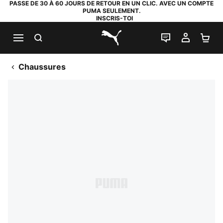
PASSE DE 30 À 60 JOURS DE RETOUR EN UN CLIC. AVEC UN COMPTE
PUMA SEULEMENT.
INSCRIS-TOI
RECHERCHE
LIVE CHAT
MON C
PA
PUMA.com
Chaussures