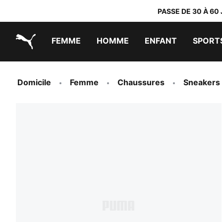
PASSE DE 30 À 60
FEMME
HOMME
ENFANT
SPORT
PUMA.com
PUMA x TRANSFORMERS
PUMA x DORA THE EXPLORER
Chaussures faciles à enfiler
Vêtements à moins de 40 €
Domicile
Femme
Chaussures
Sneakers 