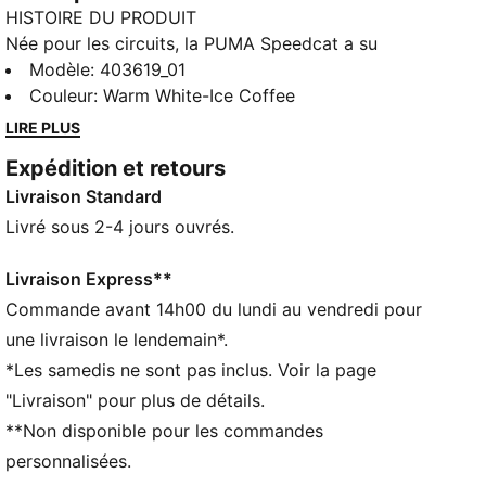
HISTOIRE DU PRODUIT
Née pour les circuits, la PUMA Speedcat a su
s’imposer comme une icône du streetwear depuis
Modèle
:
403619_01
plusieurs décennies. Cette chaussure a été créée pour
Couleur
:
Warm White-Ice Coffee
les pilotes, avec une silhouette ultra-fine conçue pour
LIRE PLUS
gagner quelques millisecondes à chaque tour. Elle a
Expédition et retours
ensuite conquis le vestiaire urbain, pour devenir
Livraison Standard
incontournable dans les capitales de la mode du
monde entier. Son histoire évolue en permanence,
Livré sous 2-4 jours ouvrés.
portée par les trendsetters et toutes les personnes
qui façonnent l’avenir.
Livraison Express**
DÉTAILS
Commande avant 14h00 du lundi au vendredi pour
Largeur : Régulière
une livraison le lendemain*.
Bout : Arrondi
*Les samedis ne sont pas inclus. Voir la page
Fermeture : Fermeture à lacets
"Livraison" pour plus de détails.
Talon : Talon plat
**Non disponible pour les commandes
Doublure : Mesh
Semelle intérieure OrthoLite®
personnalisées.