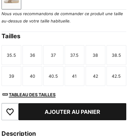
Warm White-Ice Coffee
Nous vous recommandons de commander ce produit une taille
au-dessus de votre taille habituelle.
Tailles
35.5
36
37
37.5
38
38.5
Taille
Taille
Taille
Taille
Taille
Taille
39
40
40.5
41
42
42.5
Taille
Taille
Taille
Taille
Taille
Taille
TABLEAU DES TAILLES
AJOUTER AU PANIER
Ajouter aux favoris
Description