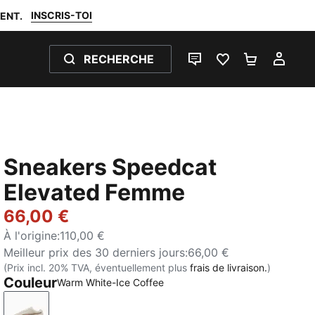
INSCRIS-TOI
ENT.
RECHERCHE
LIVE CHAT
FAVORIS 0
PANIER 0
MON
Sneakers Speedcat
Elevated Femme
66,00 €
À l'origine
:
110,00 €
Meilleur prix des 30 derniers jours
:
66,00 €
(Prix incl. 20% TVA, éventuellement plus
frais de livraison.
)
Couleur
Warm White-Ice Coffee