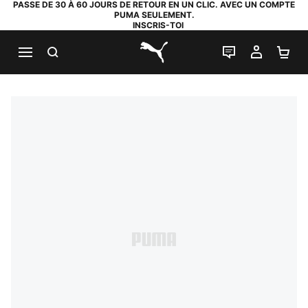
PASSE DE 30 À 60 JOURS DE RETOUR EN UN CLIC. AVEC UN COMPTE
PUMA SEULEMENT.
INSCRIS-TOI
RECHERCHE
LIVE CHAT
MON C
PA
PUMA.com