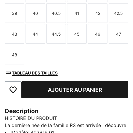
39
40
40.5
41
42
42.5
Taille
Taille
Taille
Taille
Taille
Taille
43
44
44.5
45
46
47
Taille
Taille
Taille
Taille
Taille
Taille
48
Taille
TABLEAU DES TAILLES
AJOUTER AU PANIER
Ajouter aux favoris
Description
HISTOIRE DU PRODUIT
La dernière née de la famille RS est arrivée : découvre
la RS-25 ! Conservant des éléments clés des modèles
Modèle
:
402916_01