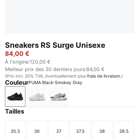
Sneakers RS Surge Unisexe
84,00 €
À l'origine
:
120,00 €
Meilleur prix des 30 derniers jours
:
84,00 €
(Prix incl. 20% TVA, éventuellement plus
frais de livraison.
)
Couleur
PUMA Black-Smokey Gray
PUMA Black-Smokey Gray
PUMA White-Cool Light Gray
PUMA White-Feather Gray
Tailles
35.5
36
37
37.5
38
38.5
Taille
Taille
Taille
Taille
Taille
Taille