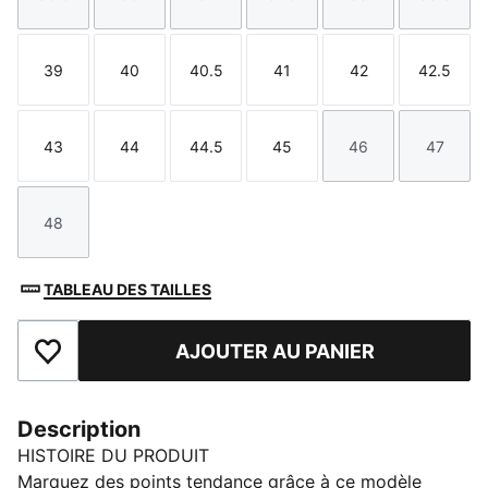
Taille
Taille
Taille
Taille
Taille
Taille
39
40
40.5
41
42
42.5
Taille
Taille
Taille
Taille
Taille
Taille
43
44
44.5
45
46
47
Taille
Taille
Taille
Taille
Taille
Taille
48
Taille
TABLEAU DES TAILLES
AJOUTER AU PANIER
Ajouter aux favoris
Description
HISTOIRE DU PRODUIT
Marquez des points tendance grâce à ce modèle