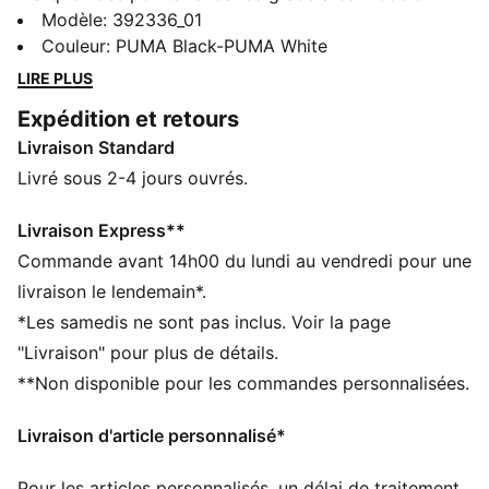
inspiré du monde du tennis, conçu pour être votre
Modèle
:
392336_01
meilleur partenaire au quotidien. Elles sont conçues
Couleur
:
PUMA Black-PUMA White
avec une tige en suède souple et une semelle
LIRE PLUS
extérieure moderne au look épuré, offrant une
Expédition et retours
excellente adhérence.
Livraison Standard
DÉTAILS
Tige en suède
Livré sous 2-4 jours ouvrés.
Bande PUMA Formstrip sur les côtés intérieurs et
extérieurs
Livraison Express**
Logo PUMA N° 2 sur la tige
Commande avant 14h00 du lundi au vendredi pour une
Logo PUMA N° 1 sur l’étiquette de la languette
livraison le lendemain*.
Logo PUMA sur le talon
*Les samedis ne sont pas inclus. Voir la page
"Livraison" pour plus de détails.
**Non disponible pour les commandes personnalisées.
Livraison d'article personnalisé*
Pour les articles personnalisés, un délai de traitement