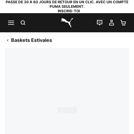
PASSE DE 30 À 60 JOURS DE RETOUR EN UN CLIC. AVEC UN COMPTE
PUMA SEULEMENT.
INSCRIS-TOI
RECHERCHE
LIVE CHAT
MON C
PA
PUMA.com
Baskets Estivales