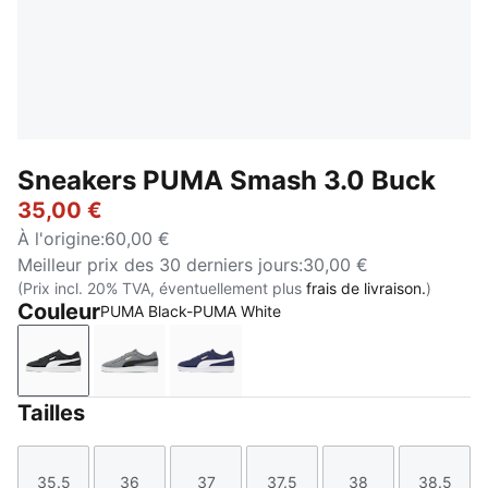
Sneakers PUMA Smash 3.0 Buck
35,00 €
À l'origine
:
60,00 €
Meilleur prix des 30 derniers jours
:
30,00 €
(Prix incl. 20% TVA, éventuellement plus
frais de livraison.
)
Couleur
PUMA Black-PUMA White
PUMA Black-PUMA White
Cool Dark Gray-PUMA Black-PUMA Gold-
PUMA Navy-PUMA White-PUMA G
Tailles
35.5
36
37
37.5
38
38.5