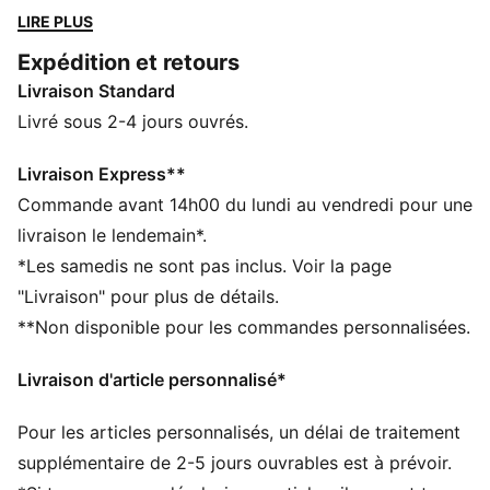
fusionne l’héritage sportif de PUMA et l’énergie des
LIRE PLUS
sneakers lifestyle d’aujourd’hui. Dotée d'une tige en
Expédition et retours
cuir avec des surpiqûres ton sur ton, la Majesty
Livraison Standard
regorge de détails captivants qui en font un must-
have.
Livré sous 2-4 jours ouvrés.
DÉTAILS
Largeur : Régulière
Livraison Express**
Bout : Arrondi
Commande avant 14h00 du lundi au vendredi pour une
Fermeture : Fermeture à lacets
livraison le lendemain*.
Talon : Talon plat
*Les samedis ne sont pas inclus. Voir la page
Détails brandés PUMA
"Livraison" pour plus de détails.
**Non disponible pour les commandes personnalisées.
Livraison d'article personnalisé*
Pour les articles personnalisés, un délai de traitement
supplémentaire de 2-5 jours ouvrables est à prévoir.