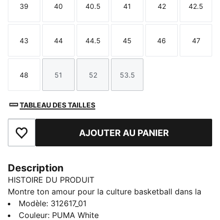
39
40
40.5
41
42
42.5
Taille
Taille
Taille
Taille
Taille
Taille
43
44
44.5
45
46
47
Taille
Taille
Taille
Taille
Taille
Taille
48
51
52
53.5
Taille
Taille
Taille
Taille
TABLEAU DES TAILLES
AJOUTER AU PANIER
Ajouter aux favoris
Description
HISTOIRE DU PRODUIT
Montre ton amour pour la culture basketball dans la
vie de tous les jours avec la Majesty, une version
Modèle
:
312617_01
contemporaine d’une silhouette classique. Cette paire
Couleur
:
PUMA White