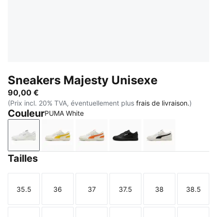
Sneakers Majesty Unisexe
90,00 €
(Prix incl. 20% TVA, éventuellement plus
frais de livraison.
)
Couleur
PUMA White
PUMA White
Warm White-Pelé Yellow
Warm White-Orange Poppy
PUMA Black-PUMA Whit
Warm White-PU
Tailles
35.5
36
37
37.5
38
38.5
Taille
Taille
Taille
Taille
Taille
Taille