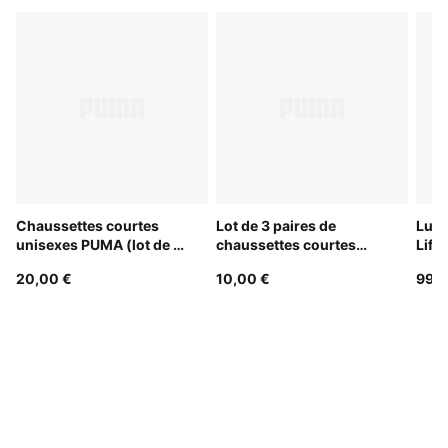
Chaussettes courtes
Lot de 3 paires de
Lune
unisexes PUMA (lot de 6
chaussettes courtes
Life
paires)
unisexes PUMA
20,00 €
10,00 €
99,0