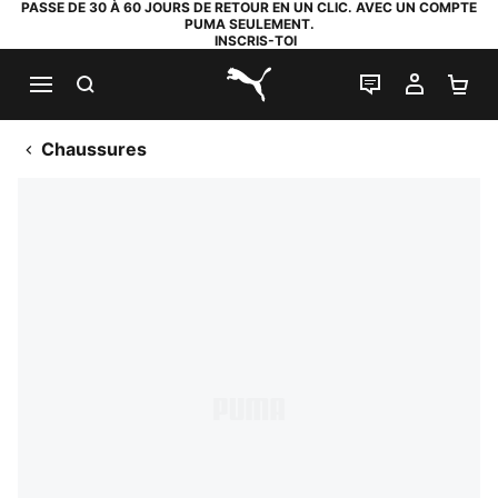
PASSE DE 30 À 60 JOURS DE RETOUR EN UN CLIC. AVEC UN COMPTE
PUMA SEULEMENT.
INSCRIS-TOI
RECHERCHE
LIVE CHAT
MON C
PA
PUMA.com
Chaussures