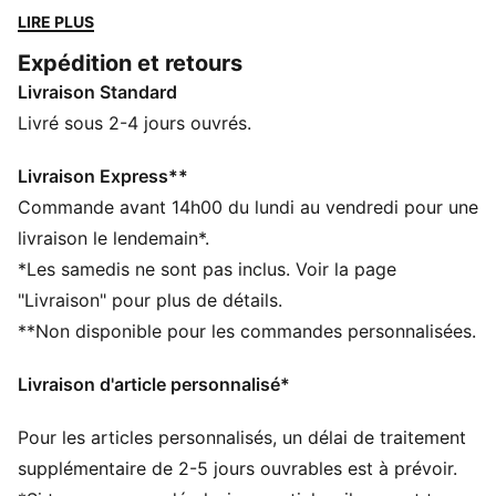
Street Elastic sont dotées d’un col repliable et de
LIRE PLUS
logos signature.
Expédition et retours
DÉTAILS
Livraison Standard
Conçu pour : Lifestyle par PUMA
Largeur : régulière
Livré sous 2-4 jours ouvrés.
Fermeture : Fermeture à lacets
Talon : Talon plat
Livraison Express**
Col repliable
Commande avant 14h00 du lundi au vendredi pour une
Éléments de design PUMA emblématiques
livraison le lendemain*.
*Les samedis ne sont pas inclus. Voir la page
"Livraison" pour plus de détails.
**Non disponible pour les commandes personnalisées.
Livraison d'article personnalisé*
Pour les articles personnalisés, un délai de traitement
supplémentaire de 2-5 jours ouvrables est à prévoir.