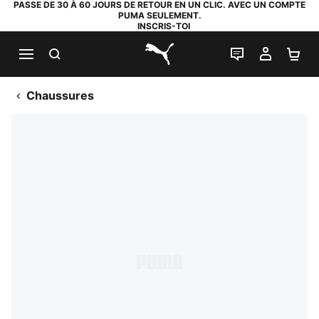
PASSE DE 30 À 60 JOURS DE RETOUR EN UN CLIC. AVEC UN COMPTE
PUMA SEULEMENT.
INSCRIS-TOI
RECHERCHE
LIVE CHAT
MON C
PA
PUMA.com
Chaussures