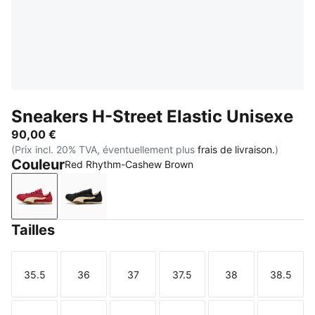
Sneakers H-Street Elastic Unisexe
90,00 €
(Prix incl. 20% TVA, éventuellement plus
frais de livraison.
)
Couleur
Red Rhythm-Cashew Brown
Red Rhythm-Cashew Brown
PUMA Black-Warm White
Tailles
35.5
36
37
37.5
38
38.5
Taille
Taille
Taille
Taille
Taille
Taille