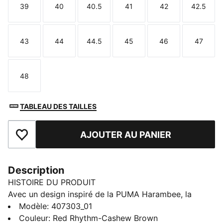
39
40
40.5
41
42
42.5
Taille
Taille
Taille
Taille
Taille
Taille
43
44
44.5
45
46
47
Taille
Taille
Taille
Taille
Taille
Taille
48
Taille
TABLEAU DES TAILLES
AJOUTER AU PANIER
Ajouter aux favoris
Description
HISTOIRE DU PRODUIT
Avec un design inspiré de la PUMA Harambee, la
pointe d'athlétisme iconique des années 2000, la H-
Modèle
:
407303_01
Street est une icône intemporelle. Ces sneakers H-
Couleur
:
Red Rhythm-Cashew Brown