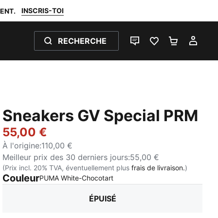
INSCRIS-TOI
ENT.
RECHERCHE
LIVE CHAT
FAVORIS 0
PANIER 0
MON
Sneakers GV Special PRM
55,00 €
À l'origine
:
110,00 €
Meilleur prix des 30 derniers jours
:
55,00 €
(Prix incl. 20% TVA, éventuellement plus
frais de livraison.
)
Couleur
:
Épuisé
PUMA White-Chocotart
ÉPUISÉ