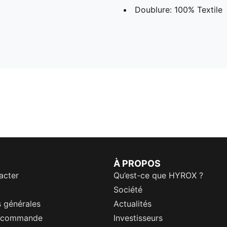
Doublure: 100% Textile
À PROPOS
acter
Qu’est-ce que HYROX ?
Société
 générales
Actualités
a commande
Investisseurs