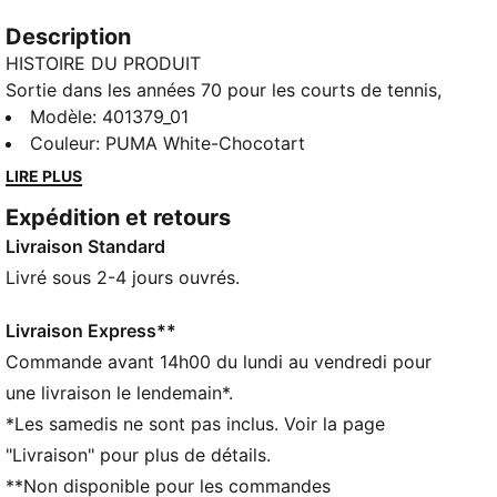
Description
HISTOIRE DU PRODUIT
Sortie dans les années 70 pour les courts de tennis,
la GV Special avait ouvert la voie avec un style mi-
Modèle
:
401379_01
street mi-sport, toujours aussi frais pour ceux et
Couleur
:
PUMA White-Chocotart
celles qui cherchent à ajouter un peu de nostalgie à
LIRE PLUS
leur penderie. Inspirée par Guillermo Villas, la GV
Expédition et retours
Special est le complément parfait à tout outfit. Avec
Livraison Standard
sa semelle ultra-épaisse et sa tige en cuir perforé, ce
classique est aussi confortable qu’élégant.
Livré sous 2-4 jours ouvrés.
DÉTAILS
Base en cuir foulonné
Livraison Express**
Cuir foulonné au niveau du talon et des
Commande avant 14h00 du lundi au vendredi pour
superpositions sur les œillets
une livraison le lendemain*.
Sous-couche en cuir foulonné sur le talon
*Les samedis ne sont pas inclus. Voir la page
Doublure en textile
"Livraison" pour plus de détails.
Détails brandés PUMA
**Non disponible pour les commandes