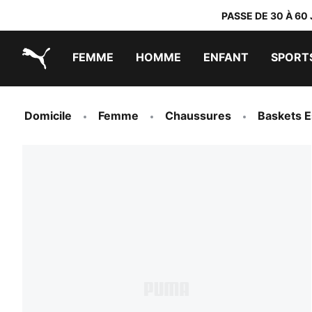
PASSE DE 30 À 60
FEMME
HOMME
ENFANT
SPORT
PUMA.com
PUMA x DORA THE EXPLORER
Chaussures faciles à enfiler
Vêtements à moins de 40 €
Domicile
Femme
Chaussures
Baskets E