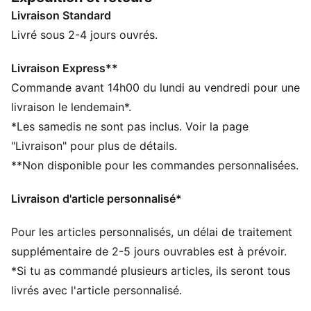
et son style mystérieux ou Pikachu pour son côté
Livraison Standard
électrique ? Ces sneakers revisitent la silhouette
audacieuse de la PUMA Fade avec des détails inspirés
Livré sous 2-4 jours ouvrés.
de Noctali. Le détail qui fait la différence ? Une
chaînette avec une plaque Noctali. Envoûtant !
Livraison Express**
DÉTAILS
Commande avant 14h00 du lundi au vendredi pour une
Largeur : Régulière
livraison le lendemain*.
Bout : Arrondi
*Les samedis ne sont pas inclus. Voir la page
Fermeture : Fermeture à lacets
"Livraison" pour plus de détails.
Talon : Talon plat
**Non disponible pour les commandes personnalisées.
Armature PWRFRAME pour un maintien optimal
Semelle intérieure douce à motif Noctali
Livraison d'article personnalisé*
Plaque Noctali avec chaînette
Détails co-brandés
Pour les articles personnalisés, un délai de traitement
PUMA Enfant et Adolescent : recommandé pour les
enfants âgés de 8 à 16 ans
supplémentaire de 2-5 jours ouvrables est à prévoir.
*Si tu as commandé plusieurs articles, ils seront tous
livrés avec l'article personnalisé.