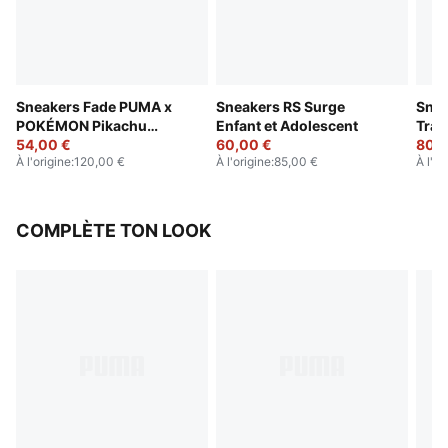
Sneakers Fade PUMA x
Sneakers RS Surge
Snea
POKÉMON Pikachu
Enfant et Adolescent
Trail
Enfant et Adolescent
54,00 €
60,00 €
Adol
80,0
À l'origine
:
120,00 €
À l'origine
:
85,00 €
À l'or
COMPLÈTE TON LOOK