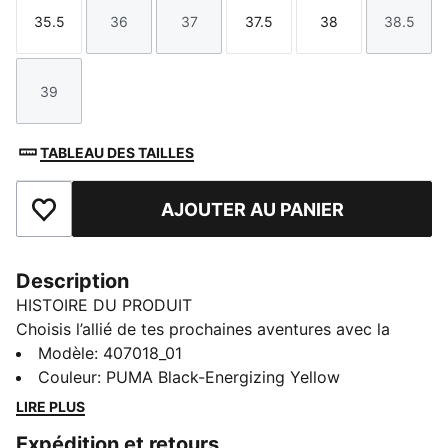
35.5
36
37
37.5
38
38.5
Taille
Taille
Taille
Taille
Taille
Taille
39
Taille
TABLEAU DES TAILLES
AJOUTER AU PANIER
Ajouter aux favoris
Description
HISTOIRE DU PRODUIT
Choisis l’allié de tes prochaines aventures avec la
nouvelle collection PUMA x POKÉMON. Ce nouveau
Modèle
:
407018_01
drop insuffle toute la puissance des Pokémon à ton
Couleur
:
PUMA Black-Energizing Yellow
outfit avec des motifs Pokémon à afficher fièrement
LIRE PLUS
en journée comme en soirée. Tu kiffes plutôt Noctali
Expédition et retours