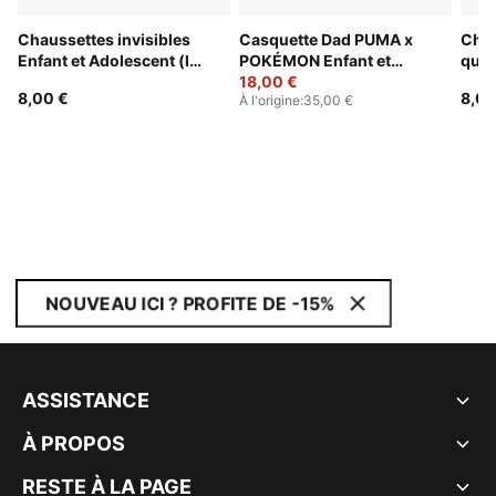
Chaussettes invisibles
Casquette Dad PUMA x
Chau
Enfant et Adolescent (lot
POKÉMON Enfant et
quar
de 3)
Adolescent
18,00 €
Adol
8,00 €
8,00
À l'origine
:
35,00 €
NOUVEAU ICI ? PROFITE DE -15%
ASSISTANCE
À PROPOS
RESTE À LA PAGE