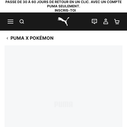
PASSE DE 30 À 60 JOURS DE RETOUR EN UN CLIC. AVEC UN COMPTE
PUMA SEULEMENT.
INSCRIS-TOI
RECHERCHE
LIVE CHAT
MON C
PA
PUMA.com
PUMA X POKÉMON