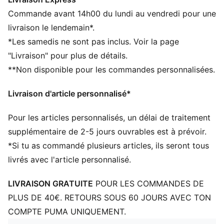
inférieure est fabriquée à partir d’au moins 10 % de
Commande avant 14h00 du lundi au vendredi pour une
matériaux recyclés, pour un premier pas vers un avenir
livraison le lendemain*.
meilleur
*Les samedis ne sont pas inclus. Voir la page
SOFTFOAM+ : semelle intérieure confortable conçue
"Livraison" pour plus de détails.
pour offrir un amorti doux grâce à son talon ultra-
**Non disponible pour les commandes personnalisées.
épais
DÉTAILS
Livraison d'article personnalisé*
Coupe large
Tige en matière synthétique
Pour les articles personnalisés, un délai de traitement
Fermeture à lacets
Semelle extérieure en caoutchouc
supplémentaire de 2-5 jours ouvrables est à prévoir.
Bande PUMA Formstrip sur les côtés extérieurs
*Si tu as commandé plusieurs articles, ils seront tous
Détails brandés PUMA
livrés avec l'article personnalisé.
LIVRAISON GRATUITE
POUR LES COMMANDES DE
PLUS DE 40€. RETOURS SOUS 60 JOURS AVEC TON
COMPTE PUMA UNIQUEMENT.