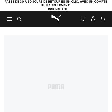
PASSE DE 30 À 60 JOURS DE RETOUR EN UN CLIC. AVEC UN COMPTE
PUMA SEULEMENT.
INSCRIS-TOI
RECHERCHE
LIVE CHAT
MON C
PA
PUMA.com