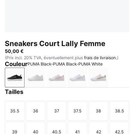
Sneakers Court Lally Femme
50,00 €
(Prix incl. 20% TVA, éventuellement plus
frais de livraison.
)
Couleur
PUMA Black-PUMA Black-PUMA White
PUMA Black-PUMA Black-PUMA White
PUMA White-PUMA White-Cool Light Gray
PUMA White-Pink Shimmer
PUMA White-Light Laven
PUMA White-Bi
Tailles
35.5
36
37
37.5
38
38.5
Taille
Taille
Taille
Taille
Taille
Taille
39
40
40.5
41
42
42.5