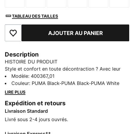
Taille
Taille
Taille
Taille
Taille
Taille
TABLEAU DES TAILLES
AJOUTER AU PANIER
Ajouter aux favoris
Description
HISTOIRE DU PRODUIT
Style et confort en toute décontraction ? Avec leur
silhouette épurée et leur tige en cuir synthétique, ces
Modèle
:
400367_01
sneakers PUMA sont parfaites en toutes
Couleur
:
PUMA Black-PUMA Black-PUMA White
circonstances. Profite d’un amorti incroyable à chaque
LIRE PLUS
pas grâce à la technologie SOFTFOAM+, pour un look
Expédition et retours
classique qui offre un confort moderne. Polyvalentes,
Livraison Standard
intemporelles et parées à toutes les éventualités.
CARACTÉRISTIQUES + AVANTAGES
Livré sous 2-4 jours ouvrés.
La tige de ces chaussures est fabriquée à partir d’au
moins 30 % de matériaux recyclés et la partie
Livraison Express**