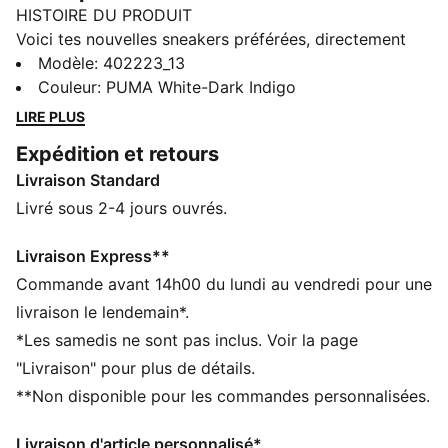
HISTOIRE DU PRODUIT
Voici tes nouvelles sneakers préférées, directement
inspirées du basketball. Approprie-toi les codes du
Modèle
:
402223_13
tennis pour les intégrer avec naturel à ton style. La
Couleur
:
PUMA White-Dark Indigo
semelle intérieure SOFTFOAM+ offre un amorti parfait
LIRE PLUS
pour un confort parfait à chaque pas.
Expédition et retours
CARACTÉRISTIQUES + AVANTAGES
Livraison Standard
SOFTFOAM+ : semelle intérieure confortable conçue
pour offrir un amorti doux grâce à son talon ultra-
Livré sous 2-4 jours ouvrés.
épais
DÉTAILS
Livraison Express**
Chaussure basse
Commande avant 14h00 du lundi au vendredi pour une
Semelle en caoutchouc
livraison le lendemain*.
Semelle extérieure en caoutchouc
*Les samedis ne sont pas inclus. Voir la page
Fermeture à lacets
"Livraison" pour plus de détails.
Bande PUMA Formstrip sur les côtés
**Non disponible pour les commandes personnalisées.
Détails brandés PUMA
Livraison d'article personnalisé*