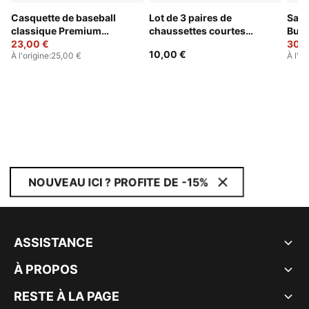
Casquette de baseball
Lot de 3 paires de
Sac 
classique Premium
chaussettes courtes
Buzz
Essentials
23,00 €
unisexes PUMA
30,0
10,00 €
À l'origine
:
25,00 €
À l'or
NOUVEAU ICI ? PROFITE DE -15%
ASSISTANCE
À PROPOS
RESTE À LA PAGE