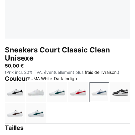
Sneakers Court Classic Clean
Unisexe
50,00 €
(Prix incl. 20% TVA, éventuellement plus
frais de livraison.
)
Couleur
PUMA White-Dark Indigo
PUMA White-PUMA Black
PUMA White-Cool Light Gray
PUMA White-Varsity Green
PUMA White-For All Tim
PUMA White-Da
PUMA 
PUMA White-Chocolate Fondue
PUMA White-Dark Green
Tailles