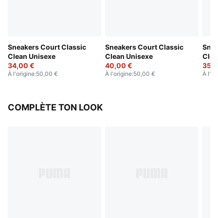
Sneakers Court Classic
Sneakers Court Classic
Snea
Clean Unisexe
Clean Unisexe
Clea
34,00 €
40,00 €
35,0
À l'origine
:
50,00 €
À l'origine
:
50,00 €
À l'or
COMPLÈTE TON LOOK