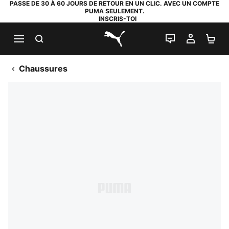
PASSE DE 30 À 60 JOURS DE RETOUR EN UN CLIC. AVEC UN COMPTE
PUMA SEULEMENT.
INSCRIS-TOI
RECHERCHE
LIVE CHAT
MON C
PA
PUMA.com
Chaussures