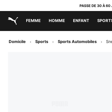
PASSE DE 30 À 60
FEMME
HOMME
ENFANT
SPORT
PUMA.com
PUMA x TRANSFORMERS
PUMA x DORA THE EXPLORER
Chaussures faciles à enfiler
Vêtements à moins de 40 €
Domicile
Sports
Sports Automobiles
Sne