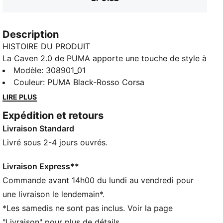
Description
HISTOIRE DU PRODUIT
La Caven 2.0 de PUMA apporte une touche de style à
chaque pas. Inspirées de la célèbre chaussure de
Modèle
:
308901_01
basket des années 80, ces sneakers marient avec
Couleur
:
PUMA Black-Rosso Corsa
brio allure audacieuse et look soigné. La semelle
LIRE PLUS
intermédiaire épaisse et les textures cool créent une
Expédition et retours
esthétique moderne. Et ce n’est pas tout, la semelle
Livraison Standard
intérieure SOFTFOAM+ promet un max de confort
toute la journée. C'est la chaussure parfaite pour
Livré sous 2-4 jours ouvrés.
apporter style et confort à tous les looks ! Cette
version présente des logos Scuderia Ferrari, pour les
Livraison Express**
fans de sports automobiles !
Commande avant 14h00 du lundi au vendredi pour
CARACTÉRISTIQUES + AVANTAGES
une livraison le lendemain*.
SOFTFOAM+ : semelle intérieure confortable conçue
*Les samedis ne sont pas inclus. Voir la page
pour offrir un amorti doux grâce à son talon ultra-
"Livraison" pour plus de détails.