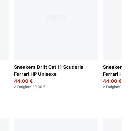
Sneakers Drift Cat 11 Scuderia
Sneakers Dri
Ferrari HP Unisexe
Ferrari HP 
44,00 €
44,00 €
À l'origine
:
110,00 €
À l'origine
:
110,00