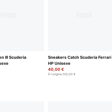
n III Scuderia
Sneakers Catch Scuderia Ferrari
isexe
HP Unisexe
40,00 €
À l'origine
:
100,00 €