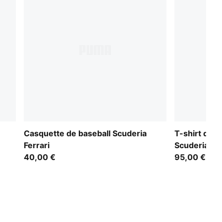
Casquette de baseball Scuderia
T-shirt des 
Ferrari
Scuderia Fe
40,00 €
95,00 €