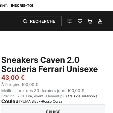
INSCRIS-TOI
ENT.
RECHERCHE
LIVE CHAT
FAVORIS 0
PANIER 0
MON
Sneakers Caven 2.0
Scuderia Ferrari Unisexe
43,00 €
À l'origine
:
100,00 €
Meilleur prix des 30 derniers jours
:
100,00 €
(Prix incl. 20% TVA, éventuellement plus
frais de livraison.
)
Couleur
:
Épuisé
PUMA Black-Rosso Corsa
ÉPUISÉ