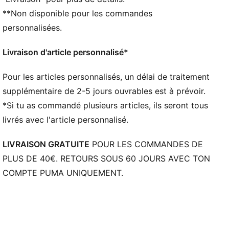
épais
**Non disponible pour les commandes
La tige de ces chaussures est fabriquée à partir d’au
moins 20 % de matériaux recyclés et la partie
personnalisées.
inférieure est fabriquée à partir d’au moins 10 % de
matériaux recyclés
Livraison d'article personnalisé*
DÉTAILS
Largeur : Régulière
Pour les articles personnalisés, un délai de traitement
Bout : Arrondi
supplémentaire de 2-5 jours ouvrables est à prévoir.
Fermeture : Fermeture à lacets
*Si tu as commandé plusieurs articles, ils seront tous
Talon : Talon plat
livrés avec l'article personnalisé.
Branding Scuderia Ferrari et PUMA
LIVRAISON GRATUITE
POUR LES COMMANDES DE
PLUS DE 40€. RETOURS SOUS 60 JOURS AVEC TON
COMPTE PUMA UNIQUEMENT.