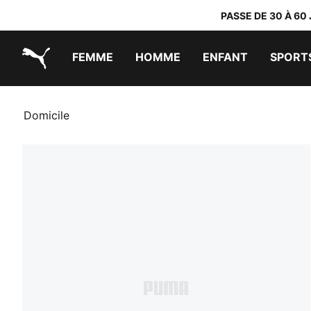
PASSE DE 30 À 60
FEMME
HOMME
ENFANT
SPORT
PUMA.com
PUMA x TRANSFORMERS
PUMA x DORA THE EXPLORER
Chaussures faciles à enfiler
Vêtements à moins de 40 €
Domicile