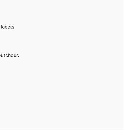
 lacets
aoutchouc