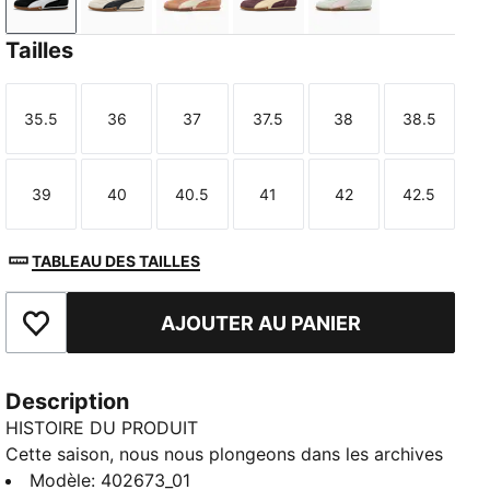
PUMA Black-PUMA White
Alpine Snow-PUMA Black
Cinnabar-Alpine Snow
Rich Cocoa-Buttercream
Sage Glow-Powde
Tailles
35.5
36
37
37.5
38
38.5
Taille
Taille
Taille
Taille
Taille
Taille
39
40
40.5
41
42
42.5
Taille
Taille
Taille
Taille
Taille
Taille
TABLEAU DES TAILLES
AJOUTER AU PANIER
Ajouter aux favoris
Description
HISTOIRE DU PRODUIT
Cette saison, nous nous plongeons dans les archives
de PUMA pour faire revenir un grand classique.
Modèle
:
402673_01