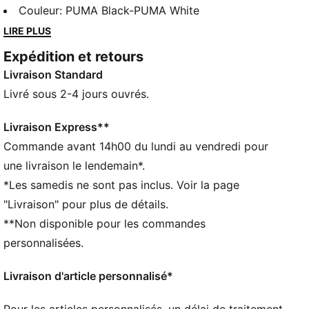
Découvrez la Bella : une sneaker simple, stylée et
Couleur
:
PUMA Black-PUMA White
toujours dans l’air du temps. Avec son look signature,
LIRE PLUS
la Bella saura conquérir tous les cœurs. Tige épurée,
Expédition et retours
semelle basse tendance et détails avant-gardistes qui
Livraison Standard
lui insufflent un caractère unique… Que tu privilégies
les chaussures polyvalentes et intemporelles ou que
Livré sous 2-4 jours ouvrés.
tu adores être à la pointe de la mode, la Bella est
faite pour toi !
Livraison Express**
CARACTÉRISTIQUES + AVANTAGES
Commande avant 14h00 du lundi au vendredi pour
SOFTFOAM+ : semelle intérieure confortable conçue
une livraison le lendemain*.
pour offrir un amorti doux grâce à son talon ultra-
*Les samedis ne sont pas inclus. Voir la page
épais
"Livraison" pour plus de détails.
DÉTAILS
**Non disponible pour les commandes
Largeur : Régulière
Bout : Arrondi
personnalisées.
Fermeture : Fermeture à lacets
Talon : Talon plat
Livraison d'article personnalisé*
Doublure : textile
Semelle extérieure : Caoutchouc