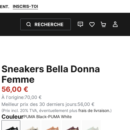
INSCRIS-TOI
ENT.
RECHERCHE
LIVE CHAT
FAVORIS 0
PANIER 0
MON
Sneakers Bella Donna
Femme
56,00 €
À l'origine
:
70,00 €
Meilleur prix des 30 derniers jours
:
56,00 €
(Prix incl. 20% TVA, éventuellement plus
frais de livraison.
)
Couleur
PUMA Black-PUMA White