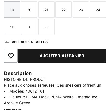
19
20
21
22
23
24
Taille
Taille
Taille
Taille
Taille
Taille
25
26
27
Taille
Taille
Taille
TABLEAU DES TAILLES
AJOUTER AU PANIER
Ajouter aux favoris
Description
HISTOIRE DU PRODUIT
Place aux choses sérieuses. Ces sneakers offrent un
maximum de confort aux enfants de la récré jusqu’à
Modèle
:
406121_01
l’heure de la sieste. Leur look est inspiré des
Couleur
:
PUMA Black-PUMA White-Emerald Ice-
chaussures de basketball rétro des années 80.
Archive Green
CARACTÉRISTIQUES + AVANTAGES