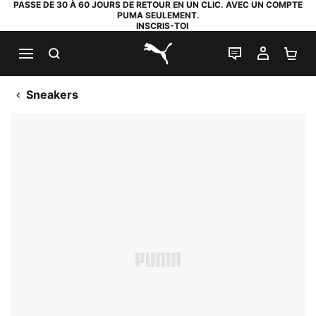
PASSE DE 30 À 60 JOURS DE RETOUR EN UN CLIC. AVEC UN COMPTE
PUMA SEULEMENT.
INSCRIS-TOI
RECHERCHE
LIVE CHAT
MON C
PA
PUMA.com
Sneakers