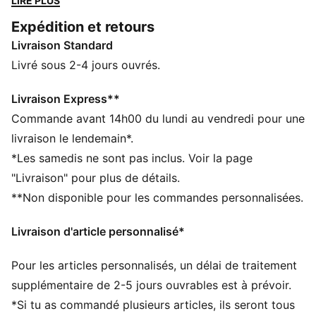
LIRE PLUS
La tige de ces chaussures est fabriquée à partir d’au
Expédition et retours
moins 20 % de matériaux recyclés et la partie
Livraison Standard
inférieure est fabriquée à partir d’au moins 10 % de
matériaux recyclés
Livré sous 2-4 jours ouvrés.
DÉTAILS
Largeur : Régulière
Livraison Express**
Bout : Arrondi
Commande avant 14h00 du lundi au vendredi pour une
Fermeture : Élastiques et à scratch
livraison le lendemain*.
Talon : Talon plat
*Les samedis ne sont pas inclus. Voir la page
Logos Super PUMA
"Livraison" pour plus de détails.
Détails brandés PUMA
**Non disponible pour les commandes personnalisées.
PUMA Bébé : recommandé pour les enfants âgés de
0 à 4 ans
Livraison d'article personnalisé*
Pour les articles personnalisés, un délai de traitement
supplémentaire de 2-5 jours ouvrables est à prévoir.
*Si tu as commandé plusieurs articles, ils seront tous