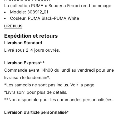
La collection PUMA x Scuderia Ferrari rend hommage
à l’excellence et à l’héritage légendaire de Ferrari dans
Modèle
:
308912_01
le monde de la course automobile. Cette ligne de
Couleur
:
PUMA Black-PUMA White
chaussures, vêtements et accessoires allie style,
LIRE PLUS
confort et performance, sans oublier les couleurs et
Expédition et retours
détails emblématiques de la Scuderia Ferrari.
Livraison Standard
Représente l’héritage de Ferrari partout où vas.
CARACTÉRISTIQUES + AVANTAGES
Livré sous 2-4 jours ouvrés.
SOFTFOAM+ : semelle intérieure confortable conçue
pour offrir un amorti doux grâce à son talon ultra-
Livraison Express**
épais
Commande avant 14h00 du lundi au vendredi pour une
La tige de ces chaussures est fabriquée à partir d’au
livraison le lendemain*.
moins 20 % de matériaux recyclés et la partie
*Les samedis ne sont pas inclus. Voir la page
inférieure est fabriquée à partir d’au moins 10 % de
"Livraison" pour plus de détails.
matériaux recyclés
**Non disponible pour les commandes personnalisées.
DÉTAILS
Largeur : Régulière
Livraison d'article personnalisé*
Bout : Arrondi