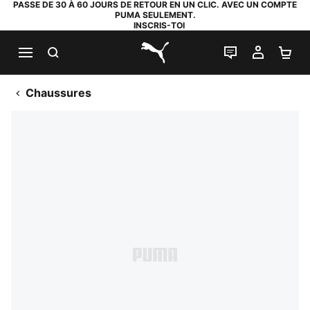
PASSE DE 30 À 60 JOURS DE RETOUR EN UN CLIC. AVEC UN COMPTE
PUMA SEULEMENT.
INSCRIS-TOI
RECHERCHE
LIVE CHAT
MON C
PA
PUMA.com
Chaussures