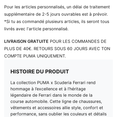
Fermeture : Fermeture à lacets
Pour les articles personnalisés, un délai de traitement
Tige en cuir foulonné doux
Talon : Talon plat
supplémentaire de 2-5 jours ouvrables est à prévoir.
Branding Scuderia Ferrari et PUMA
*Si tu as commandé plusieurs articles, ils seront tous
livrés avec l'article personnalisé.
LIVRAISON GRATUITE
POUR LES COMMANDES DE
PLUS DE 40€. RETOURS SOUS 60 JOURS AVEC TON
COMPTE PUMA UNIQUEMENT.
HISTOIRE DU PRODUIT
La collection PUMA x Scuderia Ferrari rend
hommage à l’excellence et à l’héritage
légendaire de Ferrari dans le monde de la
course automobile. Cette ligne de chaussures,
vêtements et accessoires allie style, confort et
performance, sans oublier les couleurs et détails