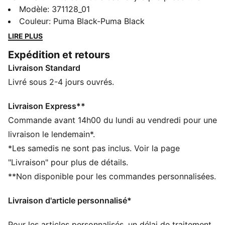
plus raffinée avec un style frais pour chaque occasion.
Modèle
:
371128_01
Équipée d'une matière supérieure en filet à ADN
Couleur
:
Puma Black-Puma Black
Anzarun aéré, d'une semelle intérieure confortable
LIRE PLUS
SoftFoam+ et d'une marque PUMA réduite, cette
Expédition et retours
chaussure brille dans chaque situation.
Livraison Standard
CARACTÉRISTIQUES + AVANTAGES
SoftFoam+ : la semelle intérieure souple et innovatrice
Livré sous 2-4 jours ouvrés.
de PUMA propose un confort de course maximum du
premier au dernier pas
Livraison Express**
CARACTÉRISTIQUES + AVANTAGES
Commande avant 14h00 du lundi au vendredi pour une
DÉTAILS
livraison le lendemain*.
Coupe basse
*Les samedis ne sont pas inclus. Voir la page
Matière supérieure en filet d'ADN Anzarun
"Livraison" pour plus de détails.
Semelle intermédiaire EVA pour le confort
**Non disponible pour les commandes personnalisées.
Semelle extérieure en caoutchouc adhérente
Logo PUMA Cat à la languette et sur l'avant de la
Livraison d'article personnalisé*
chaussure
Bande PUMA sur la face extérieure de la chaussure
Pour les articles personnalisés, un délai de traitement