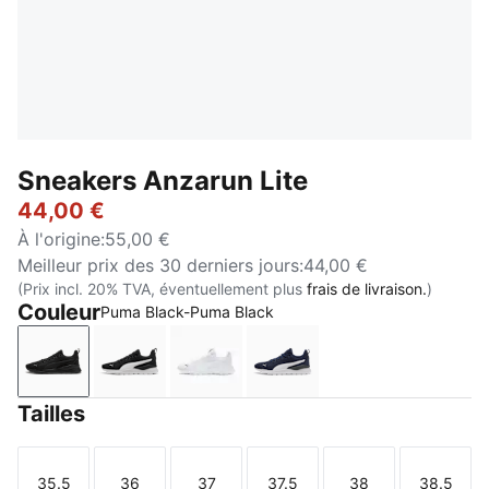
Sneakers Anzarun Lite
44,00 €
À l'origine
:
55,00 €
Meilleur prix des 30 derniers jours
:
44,00 €
(Prix incl. 20% TVA, éventuellement plus
frais de livraison.
)
Couleur
Puma Black-Puma Black
Puma Black-Puma Black
Puma Black-Puma White
Puma White-Puma White
Peacoat-Puma White
Tailles
35.5
36
37
37.5
38
38.5