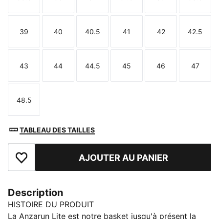
Taille
Taille
Taille
Taille
Taille
Taille
39
40
40.5
41
42
42.5
Taille
Taille
Taille
Taille
Taille
Taille
43
44
44.5
45
46
47
Taille
Taille
Taille
Taille
Taille
Taille
48.5
Taille
TABLEAU DES TAILLES
AJOUTER AU PANIER
Ajouter aux favoris
Description
HISTOIRE DU PRODUIT
La Anzarun Lite est notre basket jusqu'à présent la