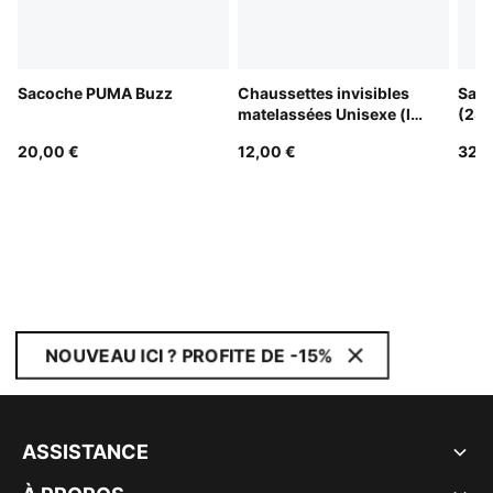
Sacoche PUMA Buzz
Chaussettes invisibles
Sac 
matelassées Unisexe (lot
(28 
de 3)
20,00 €
12,00 €
32,0
NOUVEAU ICI ? PROFITE DE -15%
ASSISTANCE