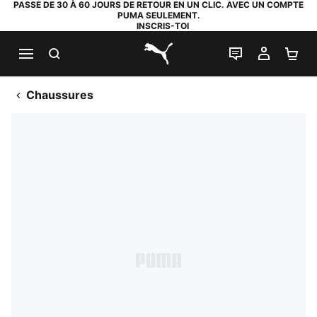
PASSE DE 30 À 60 JOURS DE RETOUR EN UN CLIC. AVEC UN COMPTE
PUMA SEULEMENT.
INSCRIS-TOI
RECHERCHE
LIVE CHAT
MON C
PA
PUMA.com
Chaussures