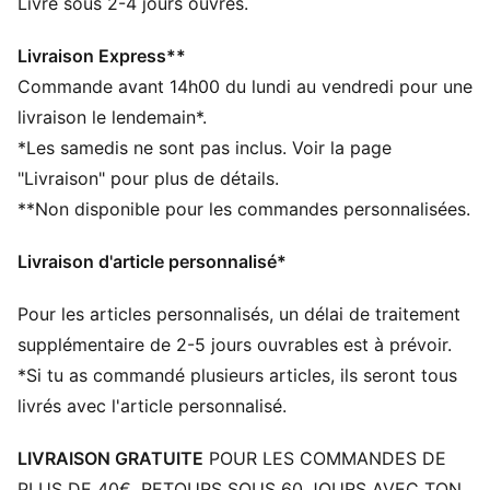
CARACTÉRISTIQUES + AVANTAGES
Livré sous 2-4 jours ouvrés.
SOFTFOAM+ : semelle intérieure confortable conçue
pour offrir un amorti doux grâce à son talon ultra-
Livraison Express**
épais
Commande avant 14h00 du lundi au vendredi pour une
DÉTAILS
livraison le lendemain*.
Coupe large
*Les samedis ne sont pas inclus. Voir la page
Tige en textile souple
"Livraison" pour plus de détails.
Fermeture à lacets
**Non disponible pour les commandes personnalisées.
Semelle intérieure SOFTFOAM+
Semelle en EVA
Livraison d'article personnalisé*
Détails brandés PUMA
Pour les articles personnalisés, un délai de traitement
supplémentaire de 2-5 jours ouvrables est à prévoir.
*Si tu as commandé plusieurs articles, ils seront tous
livrés avec l'article personnalisé.
LIVRAISON GRATUITE
POUR LES COMMANDES DE
PLUS DE 40€. RETOURS SOUS 60 JOURS AVEC TON