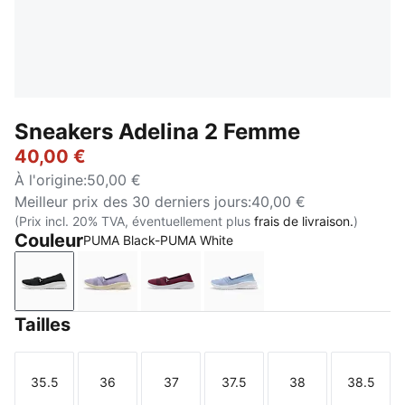
Sneakers Adelina 2 Femme
40,00 €
À l'origine
:
50,00 €
Meilleur prix des 30 derniers jours
:
40,00 €
(Prix incl. 20% TVA, éventuellement plus
frais de livraison.
)
Couleur
PUMA Black-PUMA White
PUMA Black-PUMA White
Lilac Luster-PUMA White
Ruby Noir-PUMA White
Chambray Blue-Slate Sk
Tailles
35.5
36
37
37.5
38
38.5
Taille
Taille
Taille
Taille
Taille
Taille