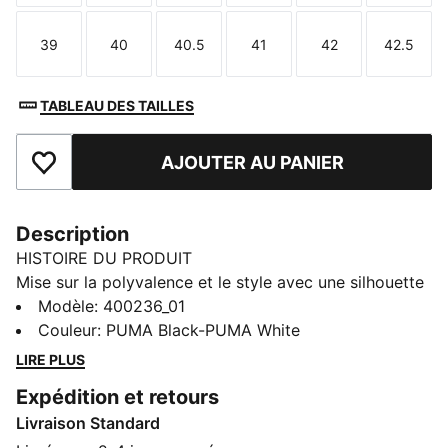
39
40
40.5
41
42
42.5
Taille
Taille
Taille
Taille
Taille
Taille
TABLEAU DES TAILLES
AJOUTER AU PANIER
Ajouter aux favoris
Description
HISTOIRE DU PRODUIT
Mise sur la polyvalence et le style avec une silhouette
minimaliste. Ces sneakers sont dotées d'une tige
Modèle
:
400236_01
souple en textile, d'une semelle EVA confortable et
Couleur
:
PUMA Black-PUMA White
d'une semelle intérieure SOFTFOAM+ offrant un amorti
LIRE PLUS
supérieur. Parfaites à chaque instant de la journée,
Expédition et retours
elles trouvent l’équilibre parfait entre confort et style.
Livraison Standard
Adopte l'esthétique stylée et décontractée de PUMA.