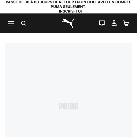
PASSE DE 30 À 60 JOURS DE RETOUR EN UN CLIC. AVEC UN COMPTE
PUMA SEULEMENT.
INSCRIS-TOI
RECHERCHE
LIVE CHAT
MON C
PA
PUMA.com