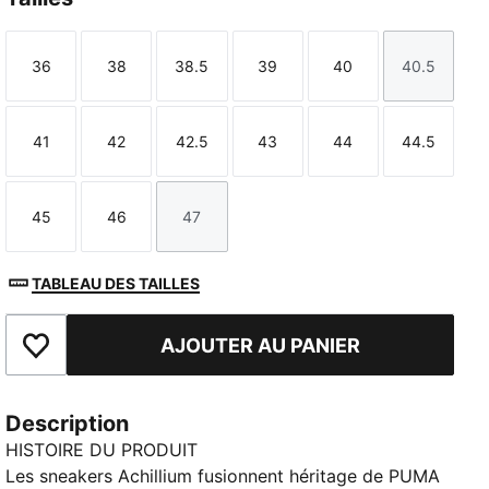
36
38
38.5
39
40
40.5
Taille
Taille
Taille
Taille
Taille
Taille
41
42
42.5
43
44
44.5
Taille
Taille
Taille
Taille
Taille
Taille
45
46
47
Taille
Taille
Taille
TABLEAU DES TAILLES
AJOUTER AU PANIER
Ajouter aux favoris
Description
HISTOIRE DU PRODUIT
Les sneakers Achillium fusionnent héritage de PUMA