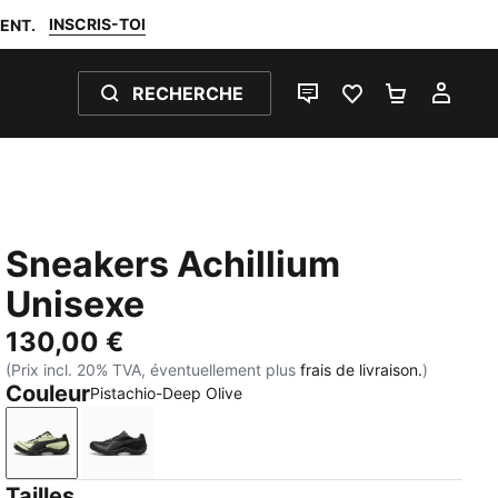
INSCRIS-TOI
ENT.
RECHERCHE
LIVE CHAT
FAVORIS 0
PANIER 0
MON
Sneakers Achillium
Unisexe
130,00 €
(Prix incl. 20% TVA, éventuellement plus
frais de livraison.
)
Couleur
Pistachio-Deep Olive
Pistachio-Deep Olive
Shadow Gray-PUMA Black
Tailles