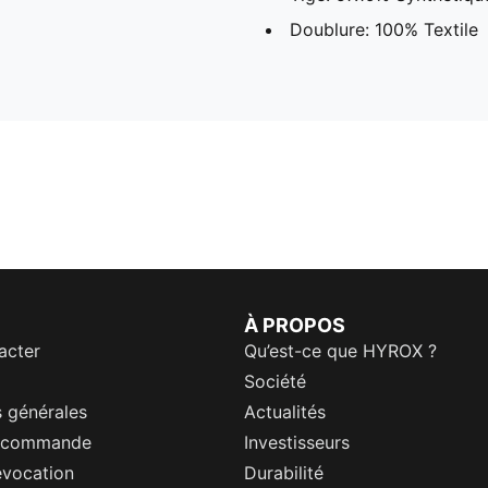
Doublure: 100% Textile
À PROPOS
acter
Qu’est-ce que HYROX ?
Société
 générales
Actualités
a commande
Investisseurs
évocation
Durabilité