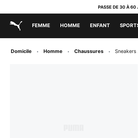
PASSE DE 30 À 60
FEMME
HOMME
ENFANT
SPORT
PUMA.com
PUMA x TRANSFORMERS
PUMA x DORA THE EXPLORER
Chaussures faciles à enfiler
Vêtements à moins de 40 €
Domicile
Homme
Chaussures
Sneakers 