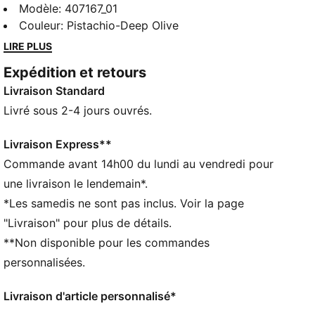
et design inspiré de l’anatomie. Imagine un style
Modèle
:
407167_01
« kayak » avec une touche tendance qui déborde
Couleur
:
Pistachio-Deep Olive
d’assurance.
LIRE PLUS
DÉTAILS
Expédition et retours
Conçu pour : Lifestyle par PUMA
Livraison Standard
Largeur : régulière
Fermeture : Fermeture à lacets
Livré sous 2-4 jours ouvrés.
Talon : Talon plat
Détails brandés PUMA
Livraison Express**
Commande avant 14h00 du lundi au vendredi pour
une livraison le lendemain*.
*Les samedis ne sont pas inclus. Voir la page
"Livraison" pour plus de détails.
**Non disponible pour les commandes
personnalisées.
Livraison d'article personnalisé*