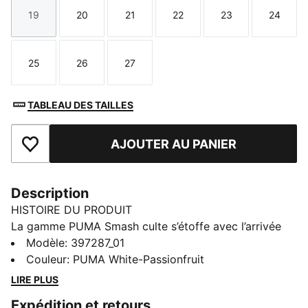
19
20
21
22
23
24
Taille
Taille
Taille
Taille
Taille
Taille
25
26
27
Taille
Taille
Taille
TABLEAU DES TAILLES
AJOUTER AU PANIER
Ajouter aux favoris
Description
HISTOIRE DU PRODUIT
La gamme PUMA Smash culte s’étoffe avec l’arrivée
de la toute nouvelle PUMA Smash 3.0. Cette version
Modèle
:
397287_01
revisitée présente une fermeture à scratch pour
Couleur
:
PUMA White-Passionfruit
l'enfiler facilement et des écussons ludiques. Ton
LIRE PLUS
enfant va l’adorer !
Expédition et retours