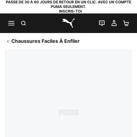
PASSE DE 30 À 60 JOURS DE RETOUR EN UN CLIC. AVEC UN COMPTE
PUMA SEULEMENT.
INSCRIS-TOI
RECHERCHE
LIVE CHAT
MON C
PA
PUMA.com
Chaussures Faciles À Enfiler