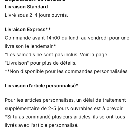
CARACTÉRISTIQUES + AVANTAGES
Livraison Standard
La tige de ces chaussures est fabriquée à partir d’au
moins 20 % de matériaux recyclés et la partie
Livré sous 2-4 jours ouvrés.
inférieure est fabriquée à partir d’au moins 10 % de
matériaux recyclés
Livraison Express**
SOFTFOAM+ : semelle intérieure confortable conçue
Commande avant 14h00 du lundi au vendredi pour une
pour offrir un amorti doux grâce à son talon ultra-
livraison le lendemain*.
épais
*Les samedis ne sont pas inclus. Voir la page
DÉTAILS
"Livraison" pour plus de détails.
Coupe régulière
**Non disponible pour les commandes personnalisées.
Accroches auto-agrippantes
Tige en matière synthétique
Livraison d'article personnalisé*
Écussons sur les brides
Semelle extérieure en caoutchouc
Pour les articles personnalisés, un délai de traitement
Semelle intérieure KinderFit pour un ajustement parfait
PUMA Bébé : recommandé pour les enfants âgés de
supplémentaire de 2-5 jours ouvrables est à prévoir.
0 à 4 ans
*Si tu as commandé plusieurs articles, ils seront tous
96,14 % matière synthétique, 3,86 % textile
livrés avec l'article personnalisé.