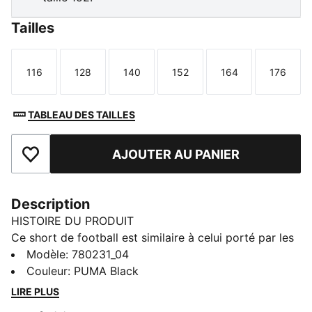
Tailles
116
128
140
152
164
176
Taille
Taille
Taille
Taille
Taille
Taille
TABLEAU DES TAILLES
AJOUTER AU PANIER
Ajouter aux favoris
Description
HISTOIRE DU PRODUIT
Ce short de football est similaire à celui porté par les
joueurs pendant la saison 25/26. Confectionné avec
Modèle
:
780231_04
des tissus légers et respirants, il assure un maximum
Couleur
:
PUMA Black
de confort et de mobilité sur le terrain. Conçu pour
LIRE PLUS
refléter l'équipement de tes idoles sur le terrain, ce