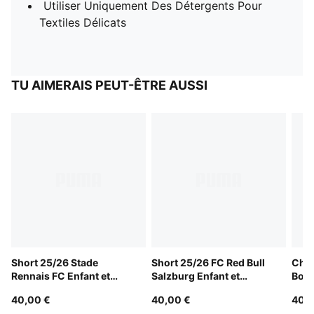
Utiliser Uniquement Des Détergents Pour
Textiles Délicats
TU AIMERAIS PEUT-ÊTRE AUSSI
Short 25/26 Stade
Short 25/26 FC Red Bull
Chau
Rennais FC Enfant et
Salzburg Enfant et
Boru
Adolescent
Adolescent
Mön
40,00 €
40,00 €
40,0
Enfa