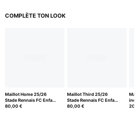
COMPLÈTE TON LOOK
Maillot Home 25/26
Maillot Third 25/26
Mail
Stade Rennais FC Enfant
Stade Rennais FC Enfant
indi
et Adolescent
80,00 €
et Adolescent
80,00 €
Enfa
20,0