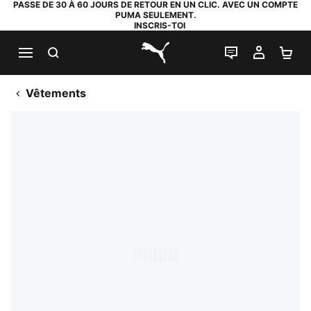
PASSE DE 30 À 60 JOURS DE RETOUR EN UN CLIC. AVEC UN COMPTE
PUMA SEULEMENT.
INSCRIS-TOI
RECHERCHE
LIVE CHAT
MON C
PA
PUMA.com
Vêtements