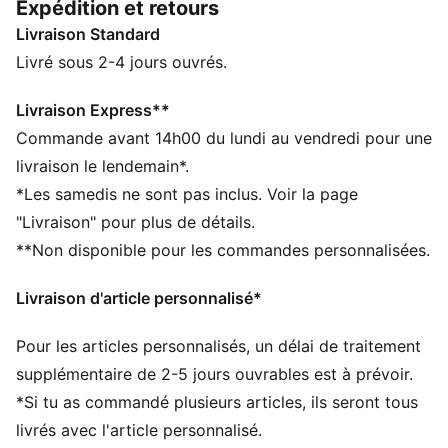
Expédition et retours
modèle allie fonctionnalité et style. C’est la tenue
Livraison Standard
parfaite pour les jours de match.
CARACTÉRISTIQUES + AVANTAGES
Livré sous 2-4 jours ouvrés.
dryCELL : technologie ultra-technique qui évacue
l’humidité de votre peau et vous aide à rester au sec
Livraison Express**
et à l’aise durant l’exercice
Commande avant 14h00 du lundi au vendredi pour une
Dans le cadre du programme RE:FIBRE, ce produit est
livraison le lendemain*.
composé d’au moins 95 % de matériaux recyclés à
*Les samedis ne sont pas inclus. Voir la page
partir de déchets textiles et d’autres matériaux usagés
"Livraison" pour plus de détails.
DÉTAILS
**Non disponible pour les commandes personnalisées.
Coupe : Régulière
Matériau principal : Jacquard double face
Livraison d'article personnalisé*
Longueur : Au-dessus des genoux
Taille : moyen
Pour les articles personnalisés, un délai de traitement
Modèle porté par les joueurs pendant la saison 25/26
Logos du club et PUMA
supplémentaire de 2-5 jours ouvrables est à prévoir.
PUMA Enfant et Adolescent : recommandé pour les
*Si tu as commandé plusieurs articles, ils seront tous
enfants âgés de 8 à 16 ans
livrés avec l'article personnalisé.