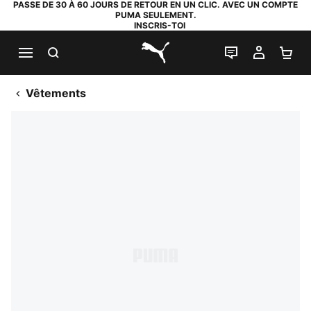
PASSE DE 30 À 60 JOURS DE RETOUR EN UN CLIC. AVEC UN COMPTE
PUMA SEULEMENT.
INSCRIS-TOI
RECHERCHE
LIVE CHAT
MON C
PA
PUMA.com
Vêtements