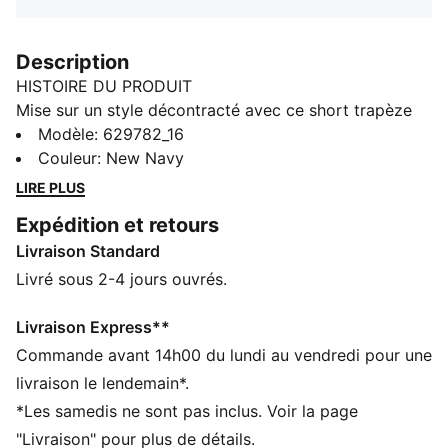
Description
HISTOIRE DU PRODUIT
Mise sur un style décontracté avec ce short trapèze
en jacquard de PUMA. Logo brodé stylé, taille côtelée
Modèle
:
629782_16
à cordon de serrage métallique et look évoquant les
Couleur
:
New Navy
vacances : ce short est parfait pour toutes les
LIRE PLUS
aventures. Porte-le avec des pièces assorties pour un
Expédition et retours
style ultime.
Livraison Standard
CARACTÉRISTIQUES + AVANTAGES
Confectionné avec un minimum de 20 % de coton
Livré sous 2-4 jours ouvrés.
recyclé
DÉTAILS
Livraison Express**
Coupe régulière
Commande avant 14h00 du lundi au vendredi pour une
Jacquard double face
livraison le lendemain*.
Longueur au-dessus du genou
*Les samedis ne sont pas inclus. Voir la page
Ensemble assorti
"Livraison" pour plus de détails.
Détails de marque PUMA