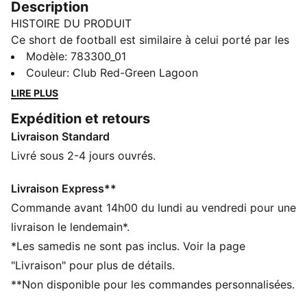
Description
HISTOIRE DU PRODUIT
Ce short de football est similaire à celui porté par les
joueurs sur le terrain. Confectionné avec des tissus
Modèle
:
783300_01
légers et respirants, il assure un maximum de confort
Couleur
:
Club Red-Green Lagoon
et de mobilité. Il allie fonctionnalité et style,
LIRE PLUS
garantissant un confort maximal à l’entraînement et en
Expédition et retours
match.
Livraison Standard
CARACTÉRISTIQUES + AVANTAGES
GESTION DE L’HUMIDITÉ : Les tissus techniques
Livré sous 2-4 jours ouvrés.
dryCELL évacuent l'humidité pour t’aider à rester à
l'aise et au sec
Livraison Express**
Dans le cadre du programme RE:FIBRE, ce produit est
Commande avant 14h00 du lundi au vendredi pour une
composé d’au moins 95 % de matériaux recyclés à
livraison le lendemain*.
partir de déchets textiles et d’autres matériaux usagés
*Les samedis ne sont pas inclus. Voir la page
DÉTAILS
"Livraison" pour plus de détails.
Coupe : Régulière
**Non disponible pour les commandes personnalisées.
Matière principale : Jacquard double face
Taille élastique avec cordon de serrage