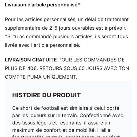
Livraison d'article personnalisé*
Longueur : Au-dessus des genoux
Taille : moyen
Pour les articles personnalisés, un délai de traitement
Panneaux en maille pour la ventilation
Logos du club et de PUMA à la poitrine
supplémentaire de 2-5 jours ouvrables est à prévoir.
PUMA Enfant et Adolescent : recommandé pour les
*Si tu as commandé plusieurs articles, ils seront tous
enfants âgés de 8 à 16 ans
livrés avec l'article personnalisé.
LIVRAISON GRATUITE
POUR LES COMMANDES DE
PLUS DE 40€. RETOURS SOUS 60 JOURS AVEC TON
COMPTE PUMA UNIQUEMENT.
HISTOIRE DU PRODUIT
Ce short de football est similaire à celui porté
par les joueurs sur le terrain. Confectionné avec
des tissus légers et respirants, il assure un
maximum de confort et de mobilité. Il allie