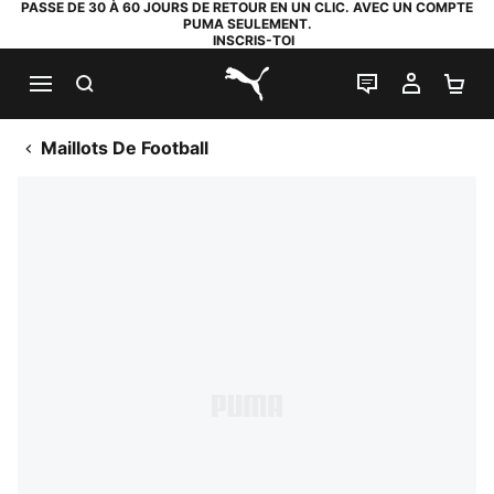
PASSE DE 30 À 60 JOURS DE RETOUR EN UN CLIC. AVEC UN COMPTE
PUMA SEULEMENT.
INSCRIS-TOI
RECHERCHE
LIVE CHAT
MON C
PA
PUMA.com
Maillots De Football