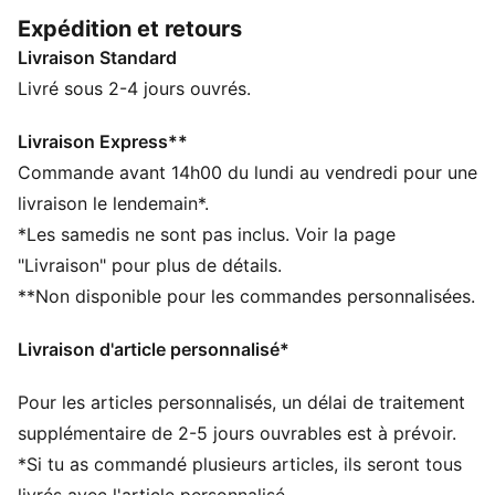
des circuits à ton outfit : elles sont confortables,
Expédition et retours
polyvalentes et fidèles aux racines du sport
Livraison Standard
automobile. Que ce soit en ville ou en mode détente à
la maison, garde le flow.
Livré sous 2-4 jours ouvrés.
CARACTÉRISTIQUES + AVANTAGES
Confectionné avec un minimum de 50 % de matériaux
Livraison Express**
recyclés
Commande avant 14h00 du lundi au vendredi pour une
DÉTAILS
livraison le lendemain*.
Coupe : Régulière
*Les samedis ne sont pas inclus. Voir la page
Matière principale : French terry
"Livraison" pour plus de détails.
Longueur : Au-dessus des genoux
**Non disponible pour les commandes personnalisées.
Taille : moyen
Détails co-brandés PUMA x SKEPTA
Livraison d'article personnalisé*
Pour les articles personnalisés, un délai de traitement
supplémentaire de 2-5 jours ouvrables est à prévoir.
*Si tu as commandé plusieurs articles, ils seront tous