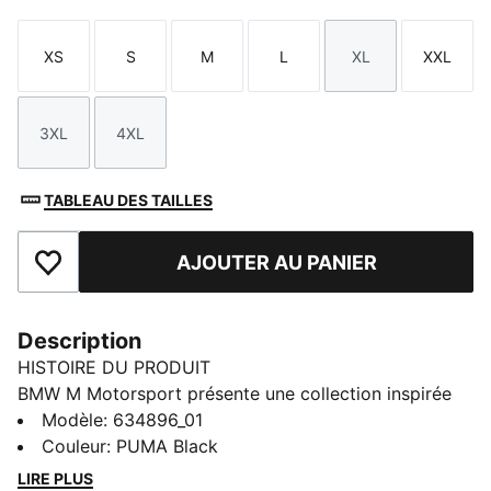
XS
S
M
L
XL
XXL
Taille
Taille
Taille
Taille
Taille
Taille
3XL
4XL
Taille
Taille
TABLEAU DES TAILLES
AJOUTER AU PANIER
Ajouter aux favoris
Description
HISTOIRE DU PRODUIT
BMW M Motorsport présente une collection inspirée
de son héritage, travaillée pour être portée au
Modèle
:
634896_01
quotidien. Conçues avec des lignes dynamiques et des
Couleur
:
PUMA Black
détails emblématiques, ces pièces apportent l’énergie
LIRE PLUS