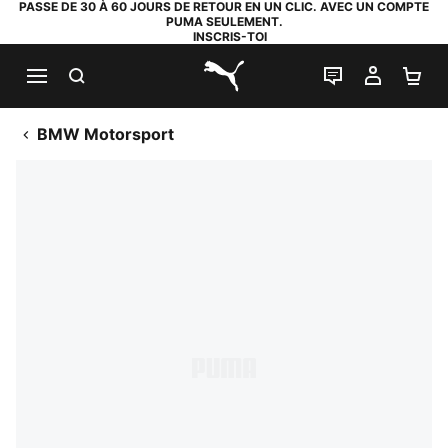
PASSE DE 30 À 60 JOURS DE RETOUR EN UN CLIC. AVEC UN COMPTE
PUMA SEULEMENT.
INSCRIS-TOI
RECHERCHE
LIVE CHAT
MON C
PA
PUMA.com
BMW Motorsport