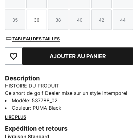
Taille
Taille
Taille
Taille
Taille
Taille
35
36
38
40
42
44
Taille
Taille
Taille
Taille
Taille
Taille
TABLEAU DES TAILLES
AJOUTER AU PANIER
Ajouter aux favoris
Description
HISTOIRE DU PRODUIT
Ce short de golf Dealer mise sur un style intemporel
idéal quel que soit le parcours et le clubhouse.
Modèle
:
537788_02
CARACTÉRISTIQUES + AVANTAGES
Couleur
:
PUMA Black
Matériau recyclé : Fabriqué avec un minimum de 20 %
LIRE PLUS
de matériaux recyclés, pour un premier pas vers un
Expédition et retours
avenir meilleur
Livraison Standard
DÉTAILS