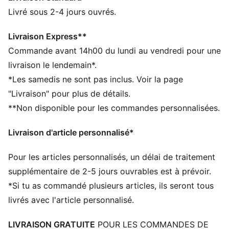
Coupe ajustée
Livré sous 2-4 jours ouvrés.
Passants de ceinture à la taille
Poches latérales
Livraison Express**
Poches arrière
Commande avant 14h00 du lundi au vendredi pour une
Logo PUMA au dos
livraison le lendemain*.
*Les samedis ne sont pas inclus. Voir la page
"Livraison" pour plus de détails.
**Non disponible pour les commandes personnalisées.
Livraison d'article personnalisé*
Pour les articles personnalisés, un délai de traitement
supplémentaire de 2-5 jours ouvrables est à prévoir.
*Si tu as commandé plusieurs articles, ils seront tous
livrés avec l'article personnalisé.
LIVRAISON GRATUITE
POUR LES COMMANDES DE