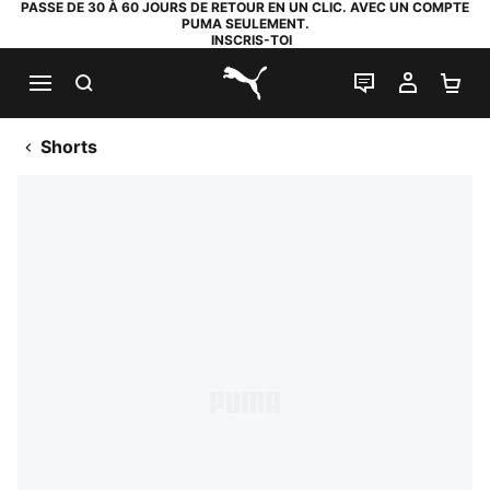
PASSE DE 30 À 60 JOURS DE RETOUR EN UN CLIC. AVEC UN COMPTE
PUMA SEULEMENT.
INSCRIS-TOI
RECHERCHE
LIVE CHAT
MON C
PA
PUMA.com
Shorts