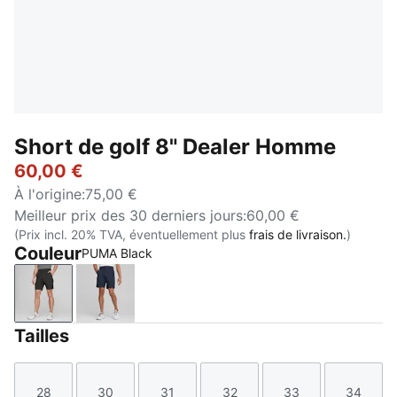
Short de golf 8" Dealer Homme
60,00 €
À l'origine
:
75,00 €
Meilleur prix des 30 derniers jours
:
60,00 €
(Prix incl. 20% TVA, éventuellement plus
frais de livraison.
)
Couleur
PUMA Black
PUMA Black
Navy Blazer
Tailles
28
30
31
32
33
34