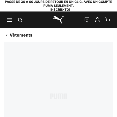
PASSE DE 30 À 60 JOURS DE RETOUR EN UN CLIC. AVEC UN COMPTE
PUMA SEULEMENT.
INSCRIS-TOI
RECHERCHE
LIVE CHAT
MON C
PA
PUMA.com
Vêtements