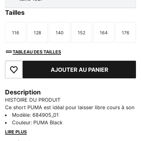
Tailles
116
128
140
152
164
176
Taille
Taille
Taille
Taille
Taille
Taille
TABLEAU DES TAILLES
AJOUTER AU PANIER
Ajouter aux favoris
Description
HISTOIRE DU PRODUIT
Ce short PUMA est idéal pour laisser libre cours à son
énergie. Taille côtelée, fentes latérales et poches sur
Modèle
:
684905_01
les coutures latérales : ce modèle ultra-fonctionnel
Couleur
:
PUMA Black
offre une belle liberté de mouvement. Parfait pour
LIRE PLUS
toutes les aventures, ce short est parfait pour bouger