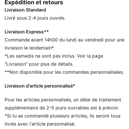
Expédition et retours
avec style.
Livraison Standard
CARACTÉRISTIQUES + AVANTAGES
Confectionné avec un minimum de 30 % de matériaux
Livré sous 2-4 jours ouvrés.
recyclés
DÉTAILS
Livraison Express**
Coupe régulière
Commande avant 14h00 du lundi au vendredi pour une
French terry
livraison le lendemain*.
Longueur au-dessus du genou
*Les samedis ne sont pas inclus. Voir la page
Taille mi-haute
"Livraison" pour plus de détails.
Poche latérale
**Non disponible pour les commandes personnalisées.
PUMA Enfant et Adolescent : recommandé pour les
enfants âgés de 8 à 16 ans
Livraison d'article personnalisé*
Pour les articles personnalisés, un délai de traitement
supplémentaire de 2-5 jours ouvrables est à prévoir.
*Si tu as commandé plusieurs articles, ils seront tous
livrés avec l'article personnalisé.