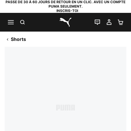
PASSE DE 30 À 60 JOURS DE RETOUR EN UN CLIC. AVEC UN COMPTE
PUMA SEULEMENT.
INSCRIS-TOI
RECHERCHE
LIVE CHAT
MON C
PA
PUMA.com
Shorts