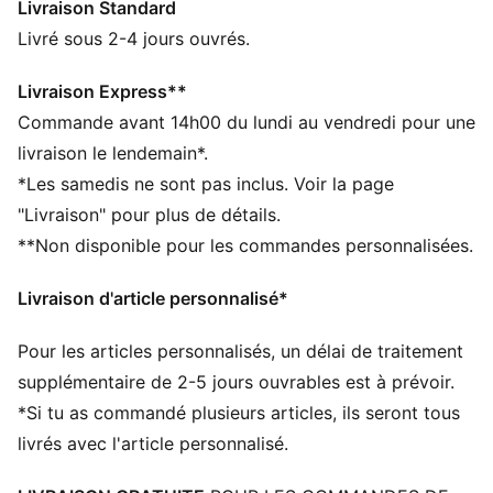
Livraison Standard
CARACTÉRISTIQUES + AVANTAGES
Confectionné avec un minimum de 50 % de matériaux
Livré sous 2-4 jours ouvrés.
recyclés
DÉTAILS
Livraison Express**
Coupe régulière
Commande avant 14h00 du lundi au vendredi pour une
French terry
livraison le lendemain*.
Aux genoux
*Les samedis ne sont pas inclus. Voir la page
Taille mi-haute
"Livraison" pour plus de détails.
Poche latérale
**Non disponible pour les commandes personnalisées.
PUMA Enfant : recommandé pour les enfants âgés de
4 à 8 ans
Livraison d'article personnalisé*
Pour les articles personnalisés, un délai de traitement
supplémentaire de 2-5 jours ouvrables est à prévoir.
*Si tu as commandé plusieurs articles, ils seront tous
livrés avec l'article personnalisé.