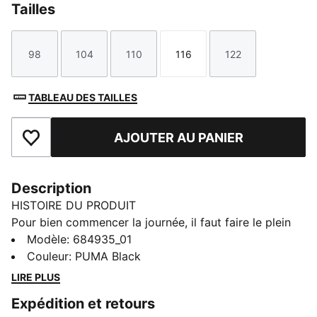
Tailles
98
104
110
116
122
Taille
Taille
Taille
Taille
Taille
TABLEAU DES TAILLES
AJOUTER AU PANIER
Ajouter aux favoris
Description
HISTOIRE DU PRODUIT
Pour bien commencer la journée, il faut faire le plein
de confiance et de confort. Doté d'un logo N° 1
Modèle
:
684935_01
imprimé en caoutchouc et d'une taille élastique : ce
Couleur
:
PUMA Black
short PUMA est conçu profiter de chaque instant.
LIRE PLUS
C’est le modèle parfait pour déborder d’énergie et
Expédition et retours
bouger avec PUMA.