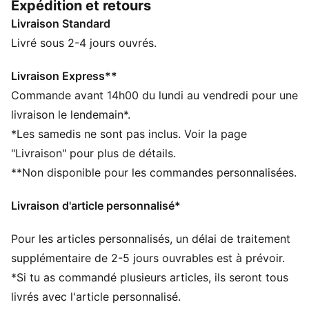
Expédition et retours
conçus pour que tu te sentes bien toute la journée.
Livraison Standard
CARACTÉRISTIQUES + AVANTAGES
Confectionné avec un minimum de 50 % de matériaux
Livré sous 2-4 jours ouvrés.
recyclés
DÉTAILS
Livraison Express**
Coupe : Régulière
Commande avant 14h00 du lundi au vendredi pour une
Matière principale : Tissu éponge
livraison le lendemain*.
Fermeture : Taille élastique avec cordon de serrage
*Les samedis ne sont pas inclus. Voir la page
Longueur : Longueur au genou
"Livraison" pour plus de détails.
Taille : moyen
**Non disponible pour les commandes personnalisées.
Poches : Poche latérale
Logo PUMA CAT brodé
Livraison d'article personnalisé*
PUMA Enfant et Adolescent : recommandé pour les
enfants âgés de 8 à 16 ans
Pour les articles personnalisés, un délai de traitement
supplémentaire de 2-5 jours ouvrables est à prévoir.
*Si tu as commandé plusieurs articles, ils seront tous
livrés avec l'article personnalisé.