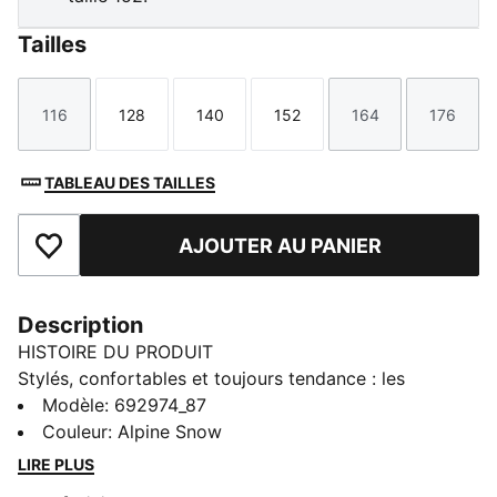
Tailles
116
128
140
152
164
176
Taille
Taille
Taille
Taille
Taille
Taille
TABLEAU DES TAILLES
AJOUTER AU PANIER
Ajouter aux favoris
Description
HISTOIRE DU PRODUIT
Stylés, confortables et toujours tendance : les
essentiels PUMA sont faits pour les journées de
Modèle
:
692974_87
détente. Pour chiller à la maison, prendre un café ou
Couleur
:
Alpine Snow
pour t’activer, ces modèles trouvent l’équilibre parfait
LIRE PLUS
entre confort et style. Simples et polyvalents, ils sont