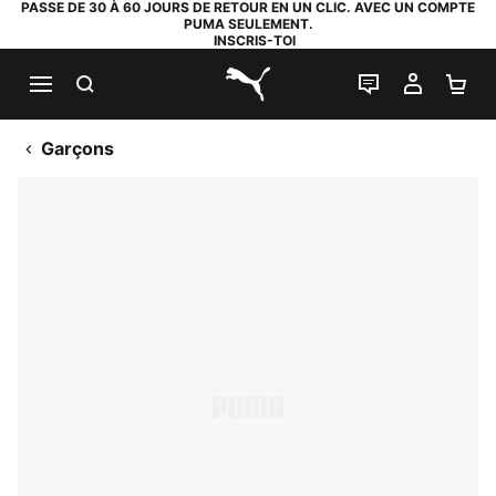
PASSE DE 30 À 60 JOURS DE RETOUR EN UN CLIC. AVEC UN COMPTE
PUMA SEULEMENT.
INSCRIS-TOI
RECHERCHE
LIVE CHAT
MON C
PA
PUMA.com
Garçons