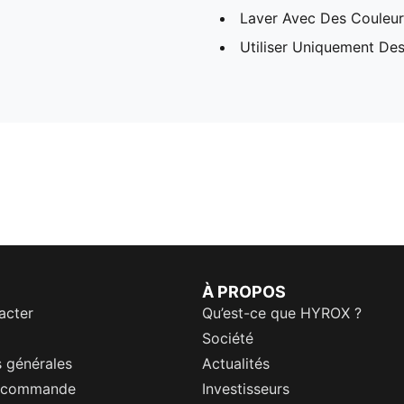
Laver Avec Des Couleurs
Utiliser Uniquement Des
À PROPOS
acter
Qu’est-ce que HYROX ?
Société
 générales
Actualités
a commande
Investisseurs