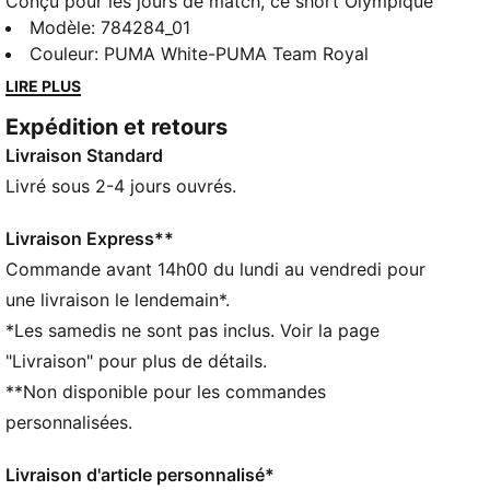
Conçu pour les jours de match, ce short Olympique
de Marseille t’aide à rester au frais avec son tissu en
Modèle
:
784284_01
mesh intégrant notre technologie dryCELL anti-
Couleur
:
PUMA White-PUMA Team Royal
transpiration. La taille élastique assure un maintien
LIRE PLUS
parfaitement ajusté, pour laisser parler ton talent en
Expédition et retours
toute confiance sur le terrain. Les détails du club
Livraison Standard
prouvent ta fierté de supporter.
CARACTÉRISTIQUES + AVANTAGES
Livré sous 2-4 jours ouvrés.
GESTION DE L’HUMIDITÉ : le tissu technique dryCELL
évacue l'humidité, pour te garder à l'aise et au sec
Livraison Express**
Fabriqué à partir de matériaux 100 % recyclés, hors
Commande avant 14h00 du lundi au vendredi pour
finitions et décorations
une livraison le lendemain*.
DÉTAILS
*Les samedis ne sont pas inclus. Voir la page
Conçu pour : le football
"Livraison" pour plus de détails.
Coupe : régulière
**Non disponible pour les commandes
Longueur : Au-dessus des genoux
Taille élastiquée avec cordons de serrage internes
personnalisées.
Matière principale : jacquard double face
Panneau latéral en mesh aéré
Livraison d'article personnalisé*