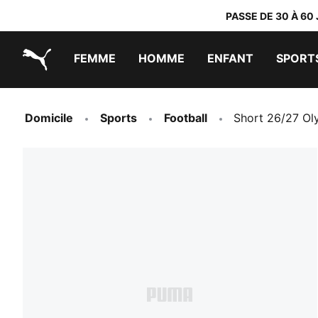
PASSE DE 30 À 60
FEMME
HOMME
ENFANT
SPORT
PUMA.com
PUMA x TRANSFORMERS
PUMA x DORA THE EXPLORER
Chaussures faciles à enfiler
Vêtements à moins de 40 €
Domicile
Sports
Football
Short 26/27 Ol