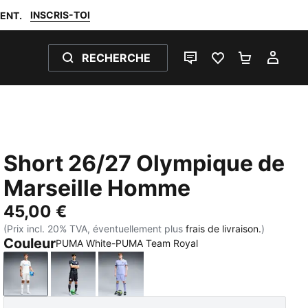
INSCRIS-TOI
ENT.
RECHERCHE
LIVE CHAT
FAVORIS 0
PANIER 0
MON
Short 26/27 Olympique de
Marseille Homme
45,00 €
(Prix incl. 20% TVA, éventuellement plus
frais de livraison.
)
Couleur
PUMA White-PUMA Team Royal
PUMA White-PUMA Team Royal
New Navy-Baltic Sea Blue
Lavendar Pop-New Navy