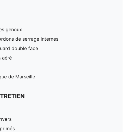
des genoux
cordons de serrage internes
cquard double face
h aéré
ue de Marseille
TRETIEN
nvers
mprimés