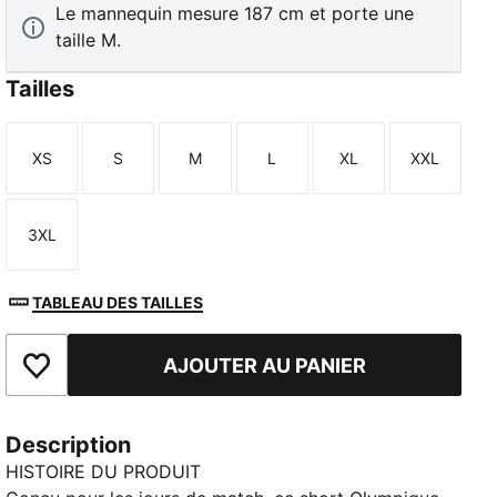
Le mannequin mesure 187 cm et porte une
taille M.
Tailles
XS
S
M
L
XL
XXL
Taille
Taille
Taille
Taille
Taille
Taille
3XL
Taille
TABLEAU DES TAILLES
AJOUTER AU PANIER
Ajouter aux favoris
Description
HISTOIRE DU PRODUIT