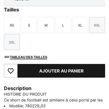
Tailles
XS
S
M
L
XL
XXL
Taille
Taille
Taille
Taille
Taille
Taille
3XL
Taille
TABLEAU DES TAILLES
AJOUTER AU PANIER
Ajouter aux favoris
Description
HISTOIRE DU PRODUIT
Ce short de football est similaire à celui porté par les
joueurs pendant la saison 25/26. Confectionné avec
Modèle
:
780229_03