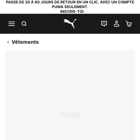
PASSE DE 30 À 60 JOURS DE RETOUR EN UN CLIC. AVEC UN COMPTE
PUMA SEULEMENT.
INSCRIS-TOI
RECHERCHE
LIVE CHAT
MON C
PA
PUMA.com
Vêtements