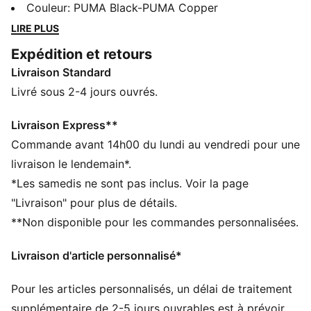
des tissus légers et respirants, il assure un maximum
Couleur
:
PUMA Black-PUMA Copper
de confort et de mobilité sur le terrain. Conçu pour
LIRE PLUS
refléter l'équipement de tes idoles sur le terrain, ce
Expédition et retours
modèle allie fonctionnalité et style. C’est la tenue
Livraison Standard
parfaite pour les jours de match.
CARACTÉRISTIQUES + AVANTAGES
Livré sous 2-4 jours ouvrés.
dryCELL : technologie ultra-technique qui évacue
l’humidité de votre peau et vous aide à rester au sec
Livraison Express**
et à l’aise durant l’exercice
Commande avant 14h00 du lundi au vendredi pour une
Dans le cadre du programme RE:FIBRE, ce produit est
livraison le lendemain*.
composé d’au moins 95 % de matériaux recyclés à
*Les samedis ne sont pas inclus. Voir la page
partir de déchets textiles et d’autres matériaux usagés
"Livraison" pour plus de détails.
DÉTAILS
**Non disponible pour les commandes personnalisées.
Coupe : Régulière
Matériau principal : Jacquard double face
Livraison d'article personnalisé*
Longueur : Au-dessus des genoux
Taille : moyen
Pour les articles personnalisés, un délai de traitement
Modèle porté par les joueurs pendant la saison 25/26
Logos du club et PUMA
supplémentaire de 2-5 jours ouvrables est à prévoir.