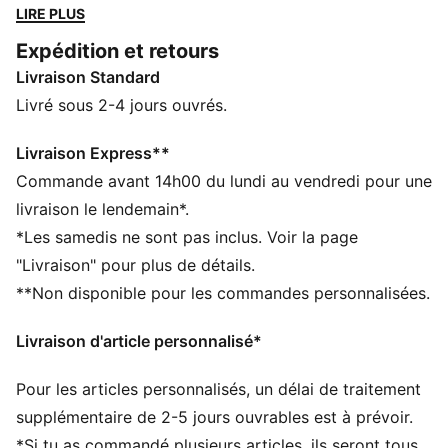
de confort et de mobilité sur le terrain. Conçu pour
LIRE PLUS
refléter l'équipement de tes idoles sur le terrain, ce
Expédition et retours
modèle allie fonctionnalité et style. C’est la tenue
Livraison Standard
parfaite pour les jours de match.
CARACTÉRISTIQUES + AVANTAGES
Livré sous 2-4 jours ouvrés.
dryCELL : technologie ultra-technique qui évacue
l’humidité de votre peau et vous aide à rester au sec
Livraison Express**
et à l’aise durant l’exercice
Commande avant 14h00 du lundi au vendredi pour une
Dans le cadre du programme RE:FIBRE, ce produit est
livraison le lendemain*.
composé d’au moins 95 % de matériaux recyclés à
*Les samedis ne sont pas inclus. Voir la page
partir de déchets textiles et d’autres matériaux usagés
"Livraison" pour plus de détails.
DÉTAILS
**Non disponible pour les commandes personnalisées.
Coupe : Régulière
Matériau principal : Jacquard double face
Livraison d'article personnalisé*
Longueur : Longueur : au-dessus du genou
Taille : moyen
Pour les articles personnalisés, un délai de traitement
Écusson du club et logos PUMA
supplémentaire de 2-5 jours ouvrables est à prévoir.
*Si tu as commandé plusieurs articles, ils seront tous