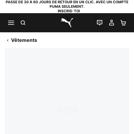
PASSE DE 30 À 60 JOURS DE RETOUR EN UN CLIC. AVEC UN COMPTE
PUMA SEULEMENT.
INSCRIS-TOI
RECHERCHE
LIVE CHAT
MON C
PA
PUMA.com
Vêtements