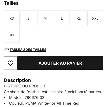
Tailles
XS
S
M
L
XL
XXL
Taille
Taille
Taille
Taille
Taille
Taille
3XL
Taille
TABLEAU DES TAILLES
AJOUTER AU PANIER
Ajouter aux favoris
Description
HISTOIRE DU PRODUIT
Ce short de football est similaire à celui porté par les
joueurs pendant la saison 25/26. Confectionné avec
Modèle
:
780676_02
des tissus légers et respirants, il assure un maximum
Couleur
:
PUMA White-For All Time Red