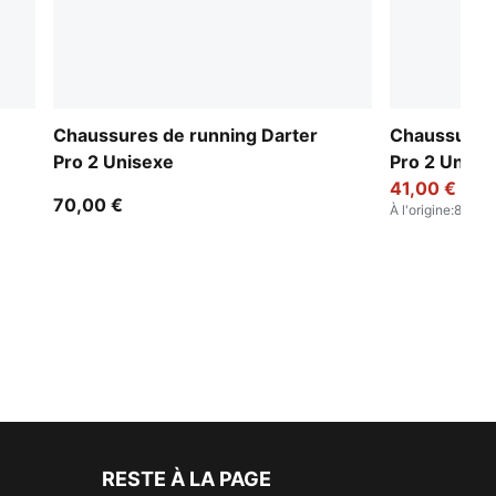
Chaussures de running Darter
Chaussures 
Pro 2 Unisexe
Pro 2 Unise
41,00 €
70,00 €
À l'origine
:
80,00
RESTE À LA PAGE