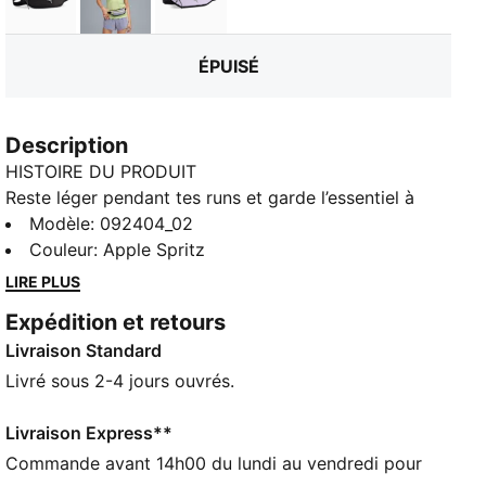
Puma Black
Gray Sky
Light Lavender
ÉPUISÉ
Description
HISTOIRE DU PRODUIT
Reste léger pendant tes runs et garde l’essentiel à
portée de main avec ce sac de taille. Avec des détails
Modèle
:
092404_02
réfléchissants et une sangle réglable pour un maintien
Couleur
:
Apple Spritz
sûr. Deux poches zippées te permettent un accès
LIRE PLUS
rapide, pour rester concentré, que ce soit sur tes
Expédition et retours
kilomètres d’entraînement ou en ville.
Livraison Standard
CARACTÉRISTIQUES + AVANTAGES
Confectionné avec un minimum de 90 % de matériaux
Livré sous 2-4 jours ouvrés.
recyclés
DÉTAILS
Livraison Express**
Compartiment principal
Commande avant 14h00 du lundi au vendredi pour
Sangle réglable à la taille