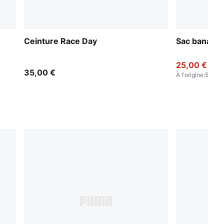
Ceinture Race Day
Sac banane 
25,00 €
35,00 €
À l'origine
:
50,00