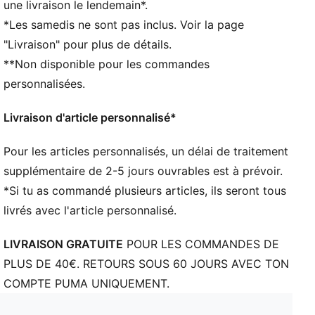
une livraison le lendemain*.
Volume : 0.3L
*Les samedis ne sont pas inclus. Voir la page
Dimensions : H10.5cm x L12.8cm x P6cm
"Livraison" pour plus de détails.
Détails réfléchissants
**Non disponible pour les commandes
personnalisées.
Livraison d'article personnalisé*
Pour les articles personnalisés, un délai de traitement
supplémentaire de 2-5 jours ouvrables est à prévoir.
*Si tu as commandé plusieurs articles, ils seront tous
livrés avec l'article personnalisé.
LIVRAISON GRATUITE
POUR LES COMMANDES DE
PLUS DE 40€. RETOURS SOUS 60 JOURS AVEC TON
COMPTE PUMA UNIQUEMENT.