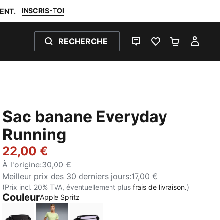
INSCRIS-TOI
ENT.
RECHERCHE
LIVE CHAT
FAVORIS 0
PANIER 0
MON
Sac banane Everyday
Running
22,00 €
À l'origine
:
30,00 €
Meilleur prix des 30 derniers jours
:
17,00 €
(Prix incl. 20% TVA, éventuellement plus
frais de livraison.
)
Couleur
:
Épuisé
Apple Spritz