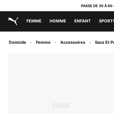
PASSE DE 30 À 60
FEMME
HOMME
ENFANT
SPORT
PUMA.com
PUMA x TRANSFORMERS
PUMA x DORA THE EXPLORER
Chaussures faciles à enfiler
Vêtements à moins de 40 €
Domicile
Femme
Accessoires
Sacs Et P