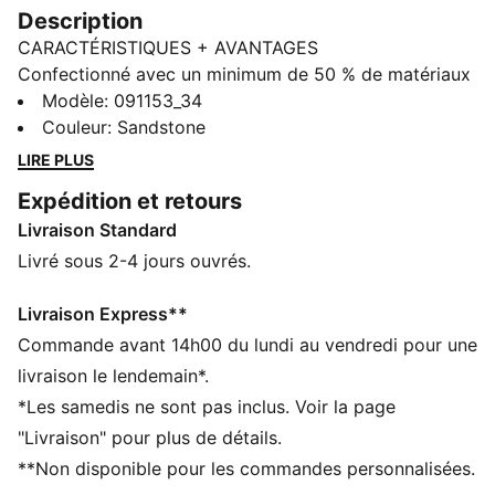
Description
CARACTÉRISTIQUES + AVANTAGES
Confectionné avec un minimum de 50 % de matériaux
recyclés
Modèle
:
091153_34
DÉTAILS
Couleur
:
Sandstone
Ouverture zippée à double sens vers le compartiment
LIRE PLUS
principal
Expédition et retours
Compartiment avant zip double sens
Livraison Standard
Poche avant à zip
Deux poches filet sur les côtés pour ranger un
Livré sous 2-4 jours ouvrés.
parapluie et une gourde
Détails brandés PUMA
Livraison Express**
Volume : 28 L
Commande avant 14h00 du lundi au vendredi pour une
Dimensions : 47,5 cm (H) x 28 cm (l) x 20 cm (P)
livraison le lendemain*.
*Les samedis ne sont pas inclus. Voir la page
"Livraison" pour plus de détails.
**Non disponible pour les commandes personnalisées.