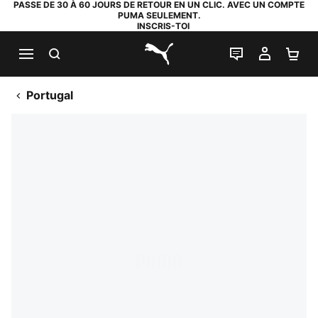
PASSE DE 30 À 60 JOURS DE RETOUR EN UN CLIC. AVEC UN COMPTE
PUMA SEULEMENT.
INSCRIS-TOI
RECHERCHE
LIVE CHAT
MON C
PA
PUMA.com
Portugal