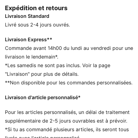
du monde, il relie les générations qui ont tout donné
Expédition et retours
pour leur pays. Conçu pour les vrais fans, ce maillot
Livraison Standard
Replica à manches longues garde le même design que
celui porté en match, mais sa forme, ses détails et ses
Livré sous 2-4 jours ouvrés.
matériaux sont plus décontractés. Un bijou pour les
matchs comme pour ton outfit quotidien.
Livraison Express**
CARACTÉRISTIQUES + AVANTAGES
Commande avant 14h00 du lundi au vendredi pour une
GESTION DE L’HUMIDITÉ : Les tissus techniques
livraison le lendemain*.
dryCELL évacuent l'humidité pour t’aider à rester à
*Les samedis ne sont pas inclus. Voir la page
l'aise et au sec
"Livraison" pour plus de détails.
Fabriqué à partir de matériaux 100 % recyclés, hors
**Non disponible pour les commandes personnalisées.
finitions et décorations
DÉTAILS
Livraison d'article personnalisé*
Coupe : Régulière
Matière principale : Jacquard double face
Pour les articles personnalisés, un délai de traitement
Col : Col rond
Manches longues
supplémentaire de 2-5 jours ouvrables est à prévoir.
Panneaux en maille pour la ventilation
*Si tu as commandé plusieurs articles, ils seront tous
Logo officiel de la sélection nationale et logo PUMA