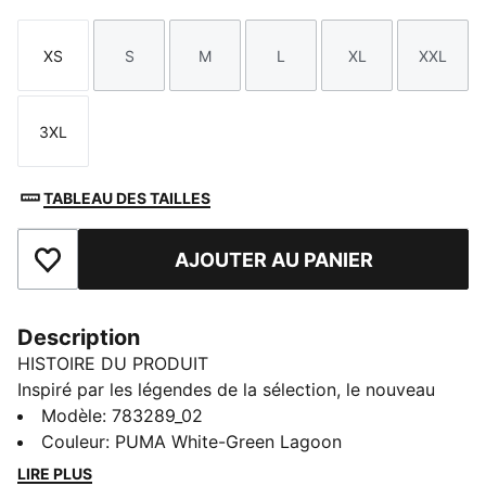
XS
S
M
L
XL
XXL
Taille
Taille
Taille
Taille
Taille
Taille
3XL
Taille
TABLEAU DES TAILLES
AJOUTER AU PANIER
Ajouter aux favoris
Description
HISTOIRE DU PRODUIT
Inspiré par les légendes de la sélection, le nouveau
maillot Away du Portugal se peint de blanc et de vert,
Modèle
:
783289_02
deux couleurs qui font le lien avec le maillot Home
Couleur
:
PUMA White-Green Lagoon
inspiré de l'océan. Conçu pour le plus grand tournoi
LIRE PLUS