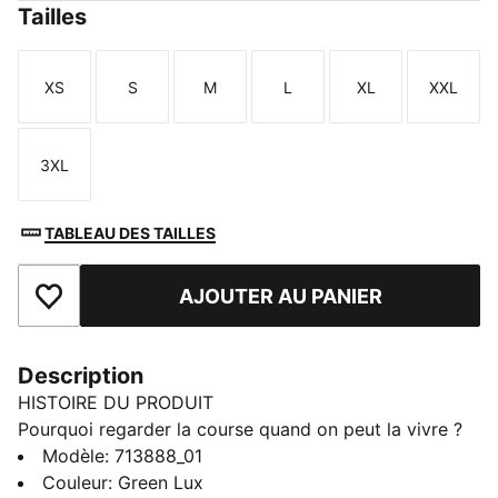
Tailles
XS
S
M
L
XL
XXL
Taille
Taille
Taille
Taille
Taille
Taille
3XL
Taille
TABLEAU DES TAILLES
AJOUTER AU PANIER
Ajouter aux favoris
Description
HISTOIRE DU PRODUIT
Pourquoi regarder la course quand on peut la vivre ?
La collection PUMA x ASTON MARTIN ARAMCO F1®
Modèle
:
713888_01
TEAM Replica associe l’emblématique Aston Martin
Couleur
:
Green Lux