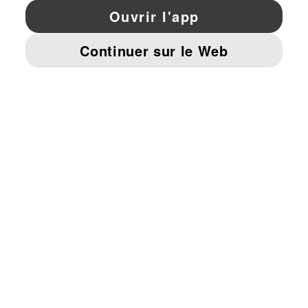
YouTube
Twitter
Pinterest
Instagram
Facebo
© PUMA EUROPE GMBH, 2026. TOUS DROITS RÉSERVÉS
MENTIONS ET DONNÉES LÉGALES