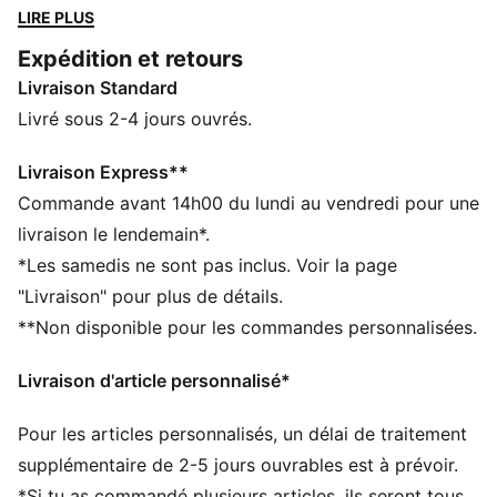
Green à des touches de citron vert, pour donner de
LIRE PLUS
l’énergie à tes outfits. Conçu dans un tissu qui évacue
Expédition et retours
l'humidité, ce polo arbore les logos 2026 officiels de
Livraison Standard
l’écurie Aston Martin Aramco F1® Team et de ses
partenaires. Parce que derrière chaque pilote il y a
Livré sous 2-4 jours ouvrés.
toute une écurie, et maintenant, tu en fais partie.
CARACTÉRISTIQUES + AVANTAGES
Livraison Express**
Confectionné avec un minimum de 50 % de matériaux
Commande avant 14h00 du lundi au vendredi pour une
recyclés
livraison le lendemain*.
DÉTAILS
*Les samedis ne sont pas inclus. Voir la page
Coupe : régulière
"Livraison" pour plus de détails.
Matière principale : Jersey simple
**Non disponible pour les commandes personnalisées.
Col : col classique
Manches courtes
Livraison d'article personnalisé*
Fermeture : Demi-patte de boutonnage
Longueur : régulière
Pour les articles personnalisés, un délai de traitement
Branding PUMA x ASTON MARTIN ARAMCO F1® TEAM
Détails brandés PUMA
supplémentaire de 2-5 jours ouvrables est à prévoir.
*Si tu as commandé plusieurs articles, ils seront tous