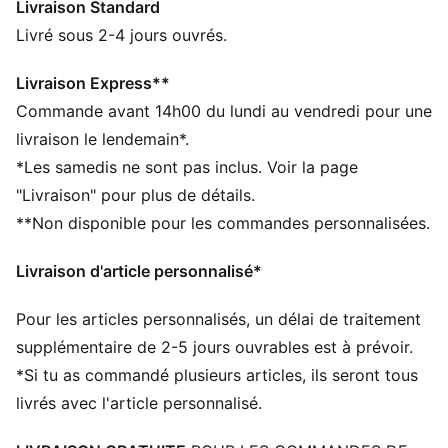
Livraison Standard
Confectionné avec un minimum de 50 % de matériaux
recyclés
Livré sous 2-4 jours ouvrés.
DÉTAILS
Coupe : Décontractée
Livraison Express**
Matière principale : tissu molletonné
Commande avant 14h00 du lundi au vendredi pour une
Col : Col standard
livraison le lendemain*.
Manches courtes
*Les samedis ne sont pas inclus. Voir la page
Longueur : Régulière
"Livraison" pour plus de détails.
**Non disponible pour les commandes personnalisées.
Livraison d'article personnalisé*
Pour les articles personnalisés, un délai de traitement
supplémentaire de 2-5 jours ouvrables est à prévoir.
*Si tu as commandé plusieurs articles, ils seront tous
livrés avec l'article personnalisé.