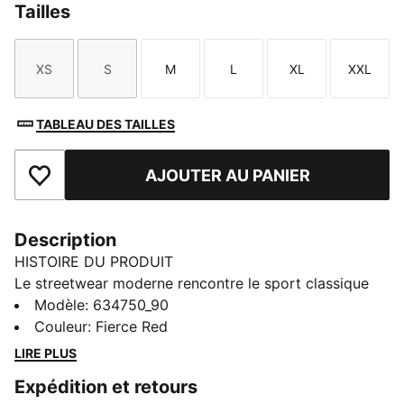
Tailles
XS
S
M
L
XL
XXL
Taille
Taille
Taille
Taille
Taille
Taille
TABLEAU DES TAILLES
AJOUTER AU PANIER
Ajouter aux favoris
Description
HISTOIRE DU PRODUIT
Le streetwear moderne rencontre le sport classique
dans la collection PUMA.NOW. Ce polo affiche une
Modèle
:
634750_90
coupe décontractée et des graphismes sport rétro.
Couleur
:
Fierce Red
Porte-le avec un jean ou un pantalon de survêtement,
LIRE PLUS
selon ton style.
Expédition et retours
CARACTÉRISTIQUES + AVANTAGES