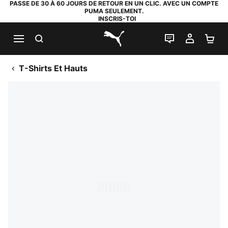
PASSE DE 30 À 60 JOURS DE RETOUR EN UN CLIC. AVEC UN COMPTE
PUMA SEULEMENT.
INSCRIS-TOI
RECHERCHE
LIVE CHAT
MON C
PA
PUMA.com
T-Shirts Et Hauts