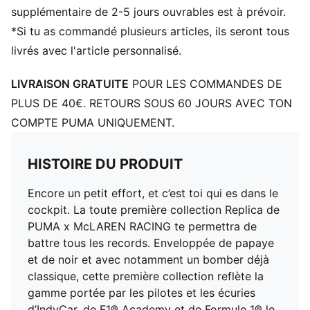
Fermeture : Col avec patte de boutonnage
supplémentaire de 2-5 jours ouvrables est à prévoir.
Longueur : régulière
*Si tu as commandé plusieurs articles, ils seront tous
Détails co-brandés
livrés avec l'article personnalisé.
LIVRAISON GRATUITE
POUR LES COMMANDES DE
PLUS DE 40€. RETOURS SOUS 60 JOURS AVEC TON
COMPTE PUMA UNIQUEMENT.
HISTOIRE DU PRODUIT
Encore un petit effort, et c’est toi qui es dans le
cockpit. La toute première collection Replica de
PUMA x McLAREN RACING te permettra de
battre tous les records. Enveloppée de papaye
et de noir et avec notamment un bomber déjà
classique, cette première collection reflète la
gamme portée par les pilotes et les écuries
d’IndyCar, de F1® Academy et de Formule 1® le