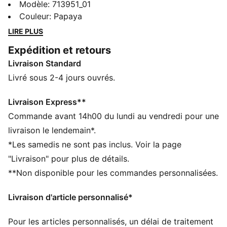
cockpit. La toute première collection Replica de PUMA
Modèle
:
713951_01
x McLAREN RACING te permettra de battre tous les
Couleur
:
Papaya
records. Enveloppée de papaye et de noir et avec
LIRE PLUS
notamment un bomber déjà classique, cette première
Expédition et retours
collection reflète la gamme portée par les pilotes et
Livraison Standard
les écuries d’IndyCar, de F1® Academy et de Formule
1® le jour des courses. Autour des circuits ou dans la
Livré sous 2-4 jours ouvrés.
rue, ce t-shirt t’offre tout ce dont tu as besoin pour
vibrer comme les meilleurs pilotes du monde. C’est
Livraison Express**
comme si tu faisais partie de l’écurie avec ce modèle
Commande avant 14h00 du lundi au vendredi pour une
vintage inspiré des combinaisons de course rétro.
livraison le lendemain*.
CARACTÉRISTIQUES + AVANTAGES
*Les samedis ne sont pas inclus. Voir la page
Confectionné avec un minimum de 90 % de matériaux
"Livraison" pour plus de détails.
recyclés
**Non disponible pour les commandes personnalisées.
DÉTAILS
Coupe : régulière
Livraison d'article personnalisé*
Matière principale : Jersey simple
Col : col classique
Pour les articles personnalisés, un délai de traitement
Manches courtes