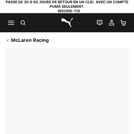
PASSE DE 30 À 60 JOURS DE RETOUR EN UN CLIC. AVEC UN COMPTE
PUMA SEULEMENT.
INSCRIS-TOI
RECHERCHE
LIVE CHAT
MON C
PA
PUMA.com
McLaren Racing