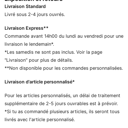
frais sur le parcours, te donnant l'avantage, car
Livraison Standard
chaque détail compte.
CARACTÉRISTIQUES + AVANTAGES
Livré sous 2-4 jours ouvrés.
Confectionné avec un minimum de 90 % de matériaux
recyclés
Livraison Express**
DÉTAILS
Commande avant 14h00 du lundi au vendredi pour une
Coupe : Régulière
livraison le lendemain*.
Matière principale : Jersey simple
*Les samedis ne sont pas inclus. Voir la page
Col : Col standard
"Livraison" pour plus de détails.
Manches courtes
**Non disponible pour les commandes personnalisées.
Longueur : Régulière
Livraison d'article personnalisé*
Pour les articles personnalisés, un délai de traitement
supplémentaire de 2-5 jours ouvrables est à prévoir.
*Si tu as commandé plusieurs articles, ils seront tous
livrés avec l'article personnalisé.