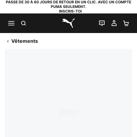
PASSE DE 30 À 60 JOURS DE RETOUR EN UN CLIC. AVEC UN COMPTE
PUMA SEULEMENT.
INSCRIS-TOI
RECHERCHE
LIVE CHAT
MON C
PA
PUMA.com
Vêtements