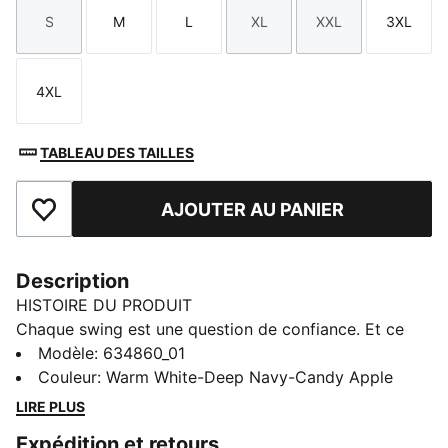
S
M
L
XL
XXL
3XL
Taille
Taille
Taille
Taille
Taille
Taille
4XL
Taille
TABLEAU DES TAILLES
AJOUTER AU PANIER
Ajouter aux favoris
Description
HISTOIRE DU PRODUIT
Chaque swing est une question de confiance. Et ce
polo de golf apporte un confort léger et extensible,
Modèle
:
634860_01
pour que tu puisses bouger librement pendant ton
Couleur
:
Warm White-Deep Navy-Candy Apple
swing et rester concentré du tee au green. Le tissu
LIRE PLUS
respirant et à séchage rapide te permet de rester au
Expédition et retours